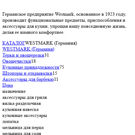
Германское предприятие Westmark, основанное в 1923 году,
производит функциональные предметы, приспособления и
аксессуары для кухни, упрощая нашу повседневную жизнь,
делая ее намного комфортнее.
КАТАЛОГ
WESTMARK (Германия)
WESTMARK (Германия)
Терки и овощерезки
31
Овощечистки
18
Кухонные принадлежности
75
Штопоры и открывалки
15
Аксессуары для барбекю
11
Цена
назначение
аксессуары для гриля
вилка разделочная
кухонная навеска
кухонные аксессуары
лопатка
мельница для перца
мельница для соли