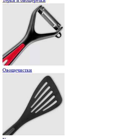
Терки и овощерезки
Овощечистки