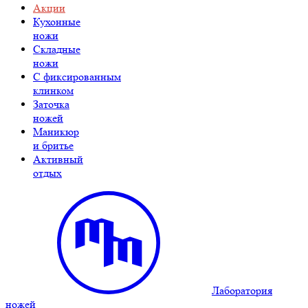
Акции
Кухонные
ножи
Складные
ножи
C фиксированным
клинком
Заточка
ножей
Маникюр
и бритье
Активный
отдых
Лаборатория
ножей