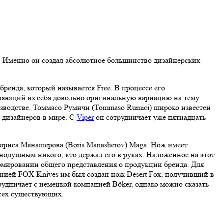
cut. Именно он создал абсолютное большинство дизайнерских
ренда, который называется Free. В процессе его
ляющий из себя довольно оригинальную вариацию на тему
изводстве. Томмасо Румичи (Tommaso Rumici) широко известен
 дизайнеров в мире. С
Viper
он сотрудничает уже пятнадцать
ориса Манашерова (Boris Manasherov) Maga. Нож имеет
нодушным никого, кто держал его в руках. Наложенное на этот
формировании общего представления о продукции бренда. Для
анией FOX Knives им был создан нож Desert Fox, получивший в
удничает с немецкой компанией Böker, однако можно сказать
сех существующих.