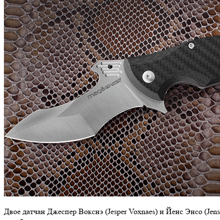
Двое датчан Джеспер Вокснэ (Jesper Voxnaes) и Йенс Энсо (Jen