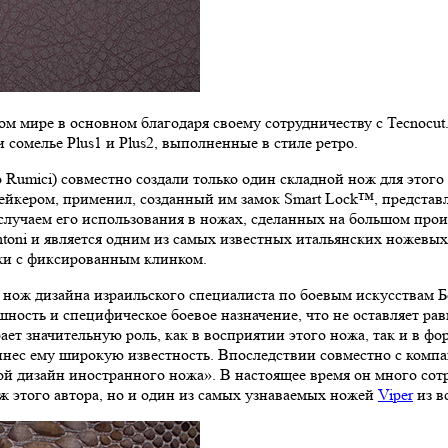
жевом мире в основном благодаря своему сотрудничеству с Tecno
 сомелье Plus1 и Plus2, выполненные в стиле ретро.
umici) совместно создали только один складной нож для этого б
йкером, применил, созданный им замок Smart Lock™, представ
м случаем его использования в ножах, сделанных на большом про
oni и является одним из самых известных итальянских ножевых
ожи с фиксированным клинком.
 нож дизайна израильского специалиста по боевым искусствам Б
ость и специфическое боевое назначение, что не оставляет рав
ает значительную роль, как в восприятии этого ножа, так и в 
ринес ему широкую известность. Впоследствии совместно с комп
ой дизайн иностранного ножа». В настоящее время он много сотр
ж этого автора, но и один из самых узнаваемых ножей
Viper
из в