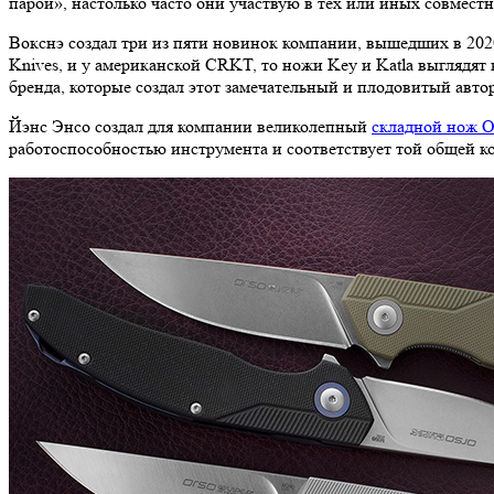
парой», настолько часто они участвую в тех или иных совмест
Вокснэ создал три из пяти новинок компании, вышедших в 2020
Knives, и у американской CRKT, то ножи Key и Katla выглядят
бренда, которые создал этот замечательный и плодовитый автор
Йэнс Энсо создал для компании великолепный
складной нож O
работоспособностью инструмента и соответствует той общей ко