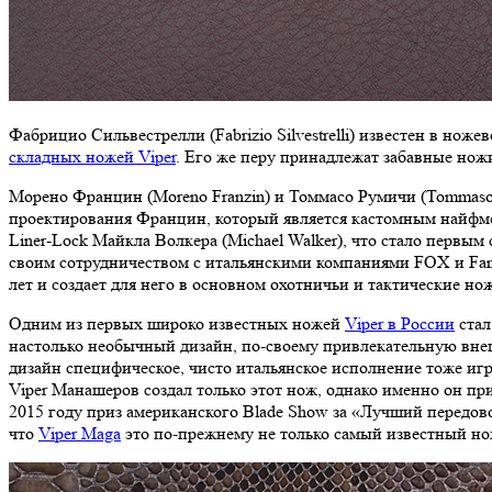
Фабрицио Сильвестрелли (Fabrizio Silvestrelli) известен в но
складных ножей Viper
. Его же перу принадлежат забавные ножи
Морено Францин (Moreno Franzin) и Томмасо Румичи (Tommaso R
проектирования Францин, который является кастомным найфме
Liner-Lock Майкла Волкера (Michael Walker), что стало первы
своим сотрудничеством с итальянскими компаниями FOX и Fant
лет и создает для него в основном охотничьи и тактические н
Одним из первых широко известных ножей
Viper в России
стал
настолько необычный дизайн, по-своему привлекательную внешн
дизайн специфическое, чисто итальянское исполнение тоже игр
Viper Манашеров создал только этот нож, однако именно он п
2015 году приз американского Blade Show за «Лучший передов
что
Viper Maga
это по-прежнему не только самый известный но