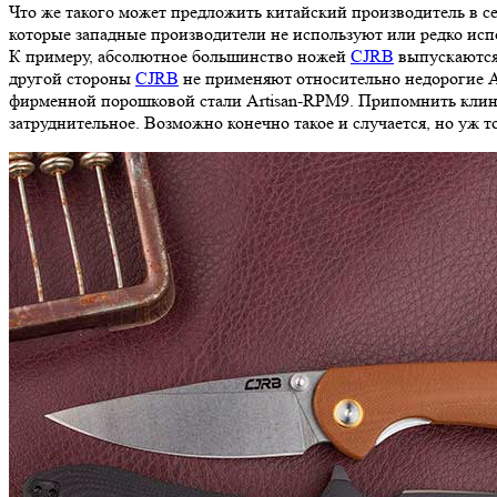
Что же такого может предложить китайский производитель в с
которые западные производители не используют или редко исп
К примеру, абсолютное большинство ножей
CJRB
выпускаются 
другой стороны
CJRB
не применяют относительно недорогие A
фирменной порошковой стали Artisan-RPM9. Припомнить клинк
затруднительное. Возможно конечно такое и случается, но уж т