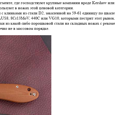
егменте, где господствуют крупные компании вроде Kershaw или
ользуют в ножах этой ценовой категории.
с клинками из стали D2, закаленной на 59-61 единицу по шкале Р
US8, 8Cr13MoV, 440С или VG10, которыми пестрит этот рынок. 
и из какой-либо порошковой стали на складных ножах с рекоме
очно не в массовом порядке.