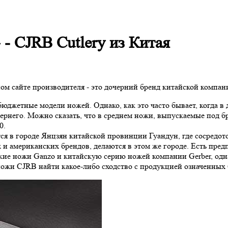
- CJRB Cutlery из Китая
м сайте производителя - это дочерний бренд китайской компании
 бюджетные модели ножей. Однако, как это часто бывает, когда 
чернего. Можно сказать, что в среднем ножи, выпускаемые под 
0.
тся в городе Янцзян китайской провинции Гуандун, где сосред
 американских брендов, делаются в этом же городе. Есть предпо
ие ножи Ganzo и китайскую серию ножей компании Gerber, одна
 ножи CJRB найти какое-либо сходство с продукцией означенных