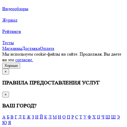
Видеообзоры
Журнал
Рейтинги
Тесты
Магазины
Доставка
Оплата
Мы используем cookie-файлы на сайте. Продолжая, Вы даете
на это
согласие.
Хорошо
×
ПРАВИЛА ПРЕДОСТАВЛЕНИЯ УСЛУГ
×
ВАШ ГОРОД?
А
Б
В
Г
Д
Е
Ж
З
И
Й
К
Л
М
Н
О
П
Р
С
Т
У
Ф
Х
Ц
Ч
Ш
Щ
Э
Ю
Я