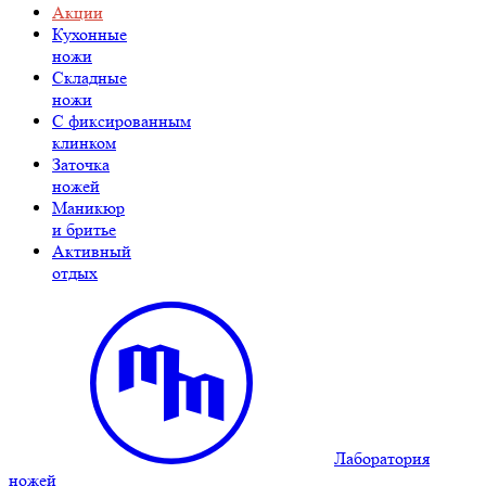
Акции
Кухонные
ножи
Складные
ножи
C фиксированным
клинком
Заточка
ножей
Маникюр
и бритье
Активный
отдых
Лаборатория
ножей