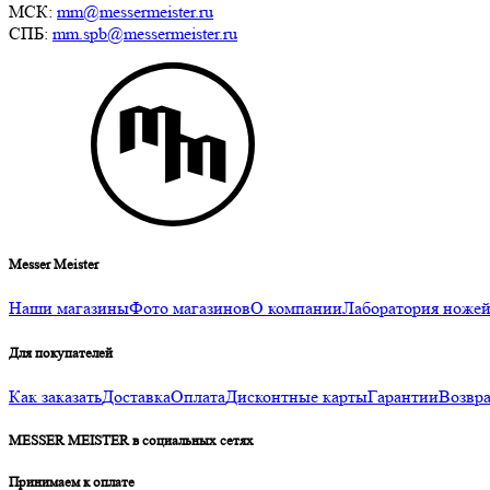
МСК:
mm@messermeister.ru
СПБ:
mm.spb@messermeister.ru
Messer Meister
Наши магазины
Фото магазинов
О компании
Лаборатория ноже
Для покупателей
Как заказать
Доставка
Оплата
Дисконтные карты
Гарантии
Возвра
MESSER MEISTER в социальных сетях
Принимаем к оплате