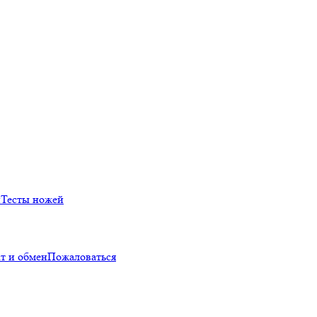
й
Тесты ножей
т и обмен
Пожаловаться