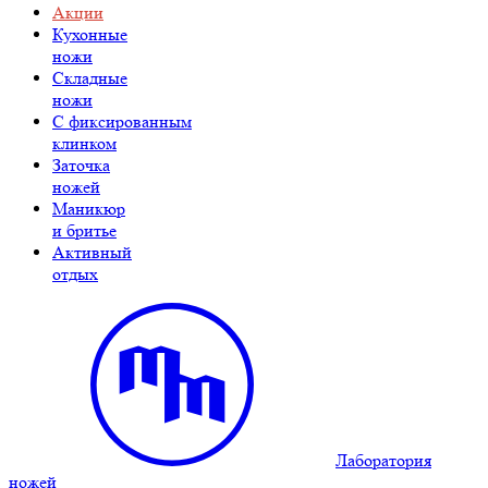
Акции
Кухонные
ножи
Складные
ножи
C фиксированным
клинком
Заточка
ножей
Маникюр
и бритье
Активный
отдых
Лаборатория
ножей