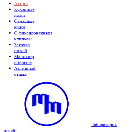
Акции
Кухонные
ножи
Складные
ножи
C фиксированным
клинком
Заточка
ножей
Маникюр
и бритье
Активный
отдых
Лаборатория
ножей