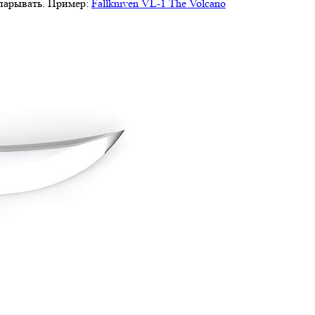
спарывать. Пример:
Fallkniven VL-1 The Volcano