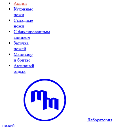
Акции
Кухонные
ножи
Складные
ножи
C фиксированным
клинком
Заточка
ножей
Маникюр
и бритье
Активный
отдых
Лаборатория
ножей