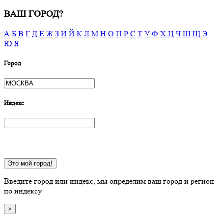
ВАШ ГОРОД?
А
Б
В
Г
Д
Е
Ж
З
И
Й
К
Л
М
Н
О
П
Р
С
Т
У
Ф
Х
Ц
Ч
Ш
Щ
Э
Ю
Я
Город
Индекс
Это мой город!
Введите город или индекс, мы определим ваш город и регион
по индексу
×