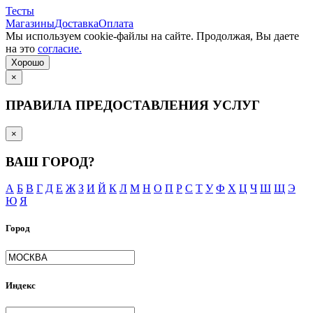
Тесты
Магазины
Доставка
Оплата
Мы используем cookie-файлы на сайте. Продолжая, Вы даете
на это
согласие.
Хорошо
×
ПРАВИЛА ПРЕДОСТАВЛЕНИЯ УСЛУГ
×
ВАШ ГОРОД?
А
Б
В
Г
Д
Е
Ж
З
И
Й
К
Л
М
Н
О
П
Р
С
Т
У
Ф
Х
Ц
Ч
Ш
Щ
Э
Ю
Я
Город
Индекс