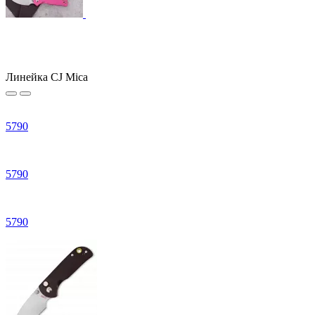
Линейка CJ Mica
5
790
5
790
5
790