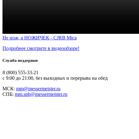
Не нож, а НОЖИЧЕК - CJRB Mica
Подробнее смотрите в видеообзоре!
Служба поддержки
8 (800) 555-33-21
с 9:00 до 21:00, без выходных и перерыва на обед
МСК:
mm@messermeister.ru
СПБ:
mm.spb@messermeister.ru