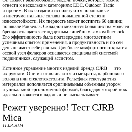
отнести к нескольким категориям: EDC, Outdoor, Tactic
и прочим. В их создании используются порошковые
и инструментальные сплавы повышенной степени
износостойкости. Их твердость может достигать 60 единиц
по шкале Роквелла. Складной механизм большинства моделей
бренда оснащается стандартным линейным замком liner lock.
Его эффективность была подтверждена многолетним
успешным опытом применения, а продуктивность и по сей
день не имеет себе равных. Для более комфортного открытия
осевой узел фолдеров оснащается специальной системой
подшипников, служащей ассистом.
Истинное украшение многих изделий бренда CJRB — это
их рукояти. Они изготавливаются из микраты, карбонового
волокна или стеклотекстолита. Рельефная текстура этих
материалов дополняется оригинальным объемным узором
и уникальной эргономичной формой, благодаря которой нож
идеально ложится в ладонь и не выскальзывает.
Режет уверенно! Тест CJRB
Mica
11.08.2024