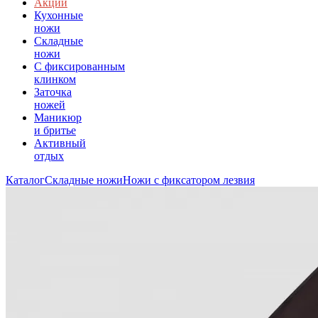
Акции
Кухонные
ножи
Складные
ножи
C фиксированным
клинком
Заточка
ножей
Маникюр
и бритье
Активный
отдых
Каталог
Складные ножи
Ножи с фиксатором лезвия