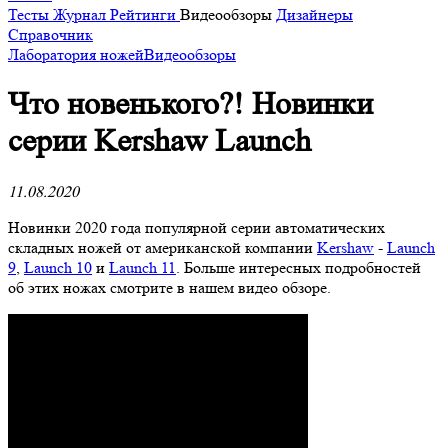
Тесты
Журнал
Рейтинги
Видеообзоры
Дизайнеры
Справочник
Лаборатория ножей
Видеообзоры
Что новенького?! Новинки
серии Kershaw Launch
11.08.2020
Новинки 2020 года популярной серии автоматических
складных ножей от американской компании
Kershaw
-
Launch
9
,
Launch 10
и
Launch 11
. Больше интересных подробностей
об этих ножах смотрите в нашем видео обзоре.