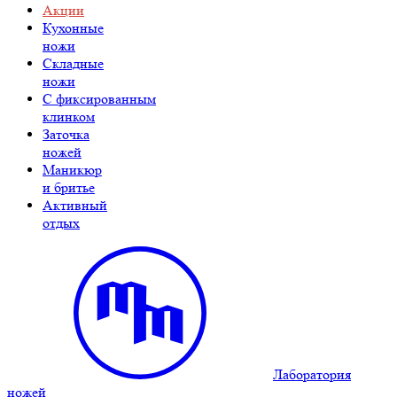
Акции
Кухонные
ножи
Складные
ножи
C фиксированным
клинком
Заточка
ножей
Маникюр
и бритье
Активный
отдых
Лаборатория
ножей