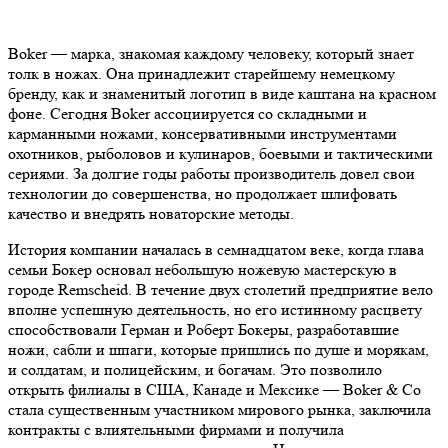
Boker — марка, знакомая каждому человеку, который знает
толк в ножах. Она принадлежит старейшему немецкому
бренду, как и знаменитый логотип в виде каштана на красном
фоне. Сегодня Boker ассоциируется со складными и
карманными ножами, консервативными инструментами
охотников, рыболовов и кулинаров, боевыми и тактическими
сериями. За долгие годы работы производитель довел свои
технологии до совершенства, но продолжает шлифовать
качество и внедрять новаторские методы.
История компании началась в семнадцатом веке, когда глава
семьи Бокер основал небольшую ножевую мастерскую в
городе Remscheid. В течение двух столетий предприятие вело
вполне успешную деятельность, но его истинному расцвету
способствовали Герман и Роберт Бокеры, разработавшие
ножи, сабли и шпаги, которые пришлись по душе и морякам,
и солдатам, и полицейским, и богачам. Это позволило
открыть филиалы в США, Канаде и Мексике — Boker & Co
стала существенным участником мирового рынка, заключила
контракты с влиятельными фирмами и получила