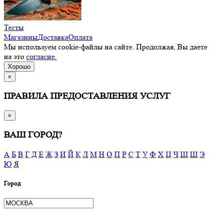
Тесты
Магазины
Доставка
Оплата
Мы используем cookie-файлы на сайте. Продолжая, Вы даете
на это
согласие.
Хорошо
×
ПРАВИЛА ПРЕДОСТАВЛЕНИЯ УСЛУГ
×
ВАШ ГОРОД?
А
Б
В
Г
Д
Е
Ж
З
И
Й
К
Л
М
Н
О
П
Р
С
Т
У
Ф
Х
Ц
Ч
Ш
Щ
Э
Ю
Я
Город