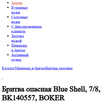
Акции
Кухонные
ножи
Складные
ножи
C фиксированным
клинком
Заточка
ножей
Маникюр
и бритье
Активный
отдых
Каталог
Маникюр и бритье
Бритвы опасные
Бритва опасная Blue Shell, 7/8,
BK140557, BOKER