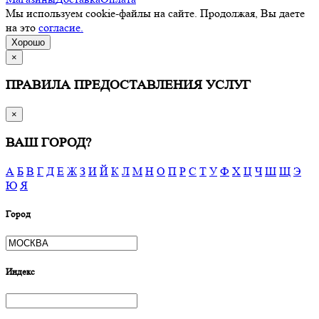
Мы используем cookie-файлы на сайте. Продолжая, Вы даете
на это
согласие.
Хорошо
×
ПРАВИЛА ПРЕДОСТАВЛЕНИЯ УСЛУГ
×
ВАШ ГОРОД?
А
Б
В
Г
Д
Е
Ж
З
И
Й
К
Л
М
Н
О
П
Р
С
Т
У
Ф
Х
Ц
Ч
Ш
Щ
Э
Ю
Я
Город
Индекс