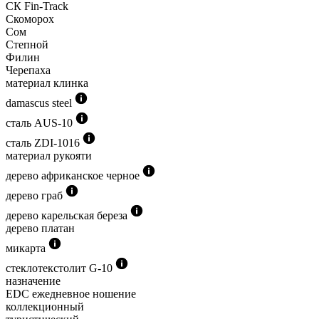
СК Fin-Track
Скоморох
Сом
Степной
Филин
Черепаха
материал клинка
damascus steel
сталь AUS-10
сталь ZDI-1016
материал рукояти
дерево африканское черное
дерево граб
дерево карельская береза
дерево платан
микарта
стеклотекстолит G-10
назначение
EDC ежедневное ношение
коллекционный