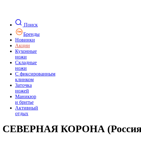
Поиск
Бренды
Новинки
Акции
Кухонные
ножи
Складные
ножи
C фиксированным
клинком
Заточка
ножей
Маникюр
и бритье
Активный
отдых
СЕВЕРНАЯ КОРОНА (Россия