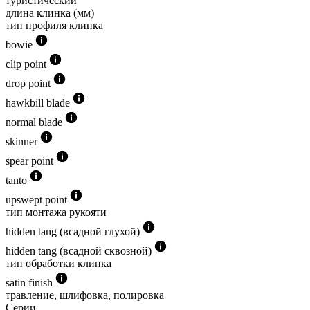
туристический
длина клинка (мм)
тип профиля клинка
bowie
clip point
drop point
hawkbill blade
normal blade
skinner
spear point
tanto
upswept point
тип монтажа рукояти
hidden tang (всадной глухой)
hidden tang (всадной сквозной)
тип обработки клинка
satin finish
травление, шлифовка, полировка
Серии