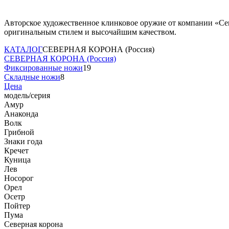
Авторское художественное клинковое оружие от компании «Сев
оригинальным стилем и высочайшим качеством.
КАТАЛОГ
СЕВЕРНАЯ КОРОНА (Россия)
СЕВЕРНАЯ КОРОНА (Россия)
Фиксированные ножи
19
Складные ножи
8
Цена
модель/серия
Амур
Анаконда
Волк
Грибной
Знаки года
Кречет
Куница
Лев
Носорог
Орел
Осетр
Пойтер
Пума
Северная корона