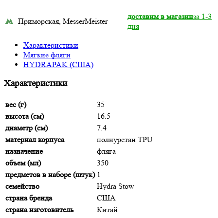
доставим в магазин
за 1-3
Приморская, MesserMeister
дня
Характеристики
Мягкие фляги
HYDRAPAK (США)
Характеристики
вес (г)
35
высота (см)
16.5
диаметр (см)
7.4
материал корпуса
полиуретан TPU
назначение
фляга
объем (мл)
350
предметов в наборе (штук)
1
семейство
Hydra Stow
страна бренда
США
страна изготовитель
Китай