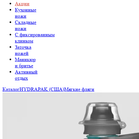
Акции
Кухонные
ножи
Складные
ножи
C фиксированным
клинком
Заточка
ножей
Маникюр
и бритье
Активный
отдых
Каталог
HYDRAPAK (США)
Мягкие фляги