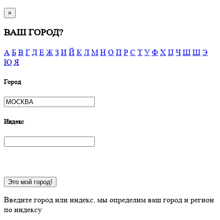
×
ВАШ ГОРОД?
А
Б
В
Г
Д
Е
Ж
З
И
Й
К
Л
М
Н
О
П
Р
С
Т
У
Ф
Х
Ц
Ч
Ш
Щ
Э
Ю
Я
Город
Индекс
Это мой город!
Введите город или индекс, мы определим ваш город и регион
по индексу