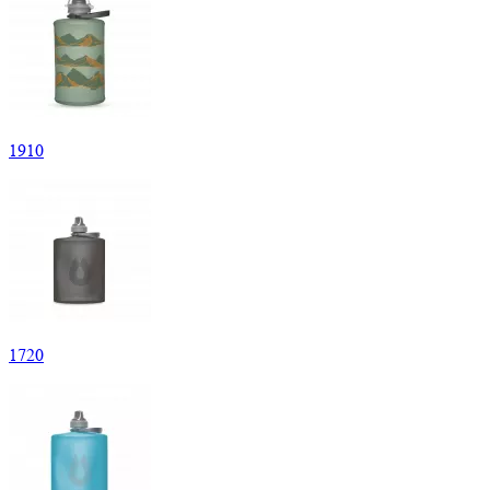
1
910
1
720