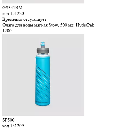
GS341RM
код
151220
Временно отсутствует
Фляга для воды мягкая Stow, 500 мл, HydraPak
1
200
SP500
код
151209