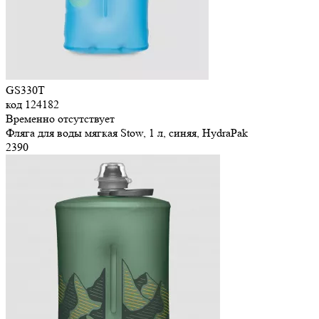
GS330T
код
124182
Временно отсутствует
Фляга для воды мягкая Stow, 1 л, синяя, HydraPak
2
390