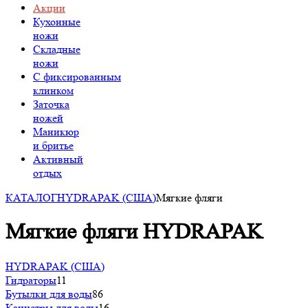
Акции
Кухонные
ножи
Складные
ножи
C фиксированным
клинком
Заточка
ножей
Маникюр
и бритье
Активный
отдых
КАТАЛОГ
HYDRAPAK (США)
Мягкие фляги
Мягкие фляги HYDRAPAK
HYDRAPAK (США)
Гидраторы
11
Бутылки для воды
86
Канистры для воды
16