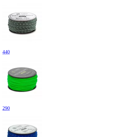
440
290