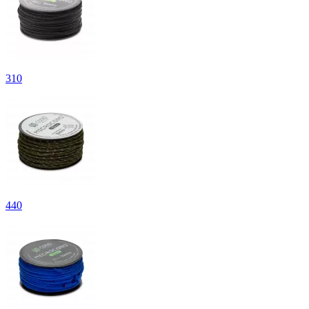
310
440