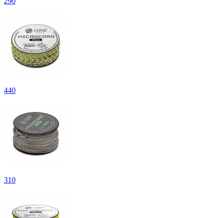
290
440
310