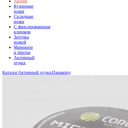
Акции
Кухонные
ножи
Складные
ножи
C фиксированным
клинком
Заточка
ножей
Маникюр
и бритье
Активный
отдых
Каталог
Активный отдых
Паракорд