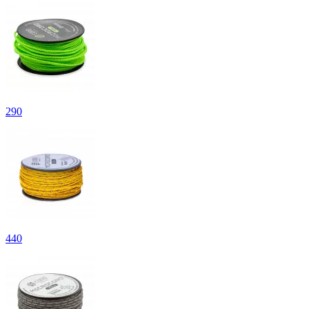
290
440