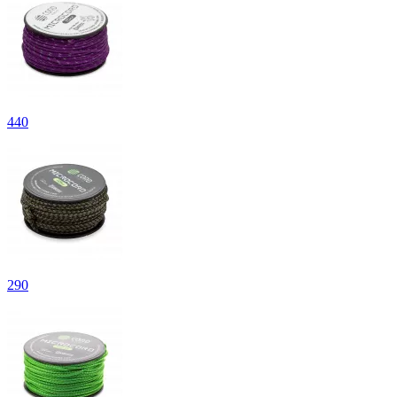
440
290