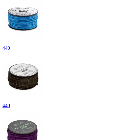
440
440