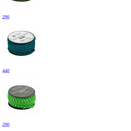
290
440
290