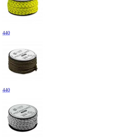
440
440