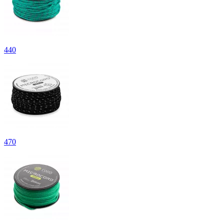
440
470