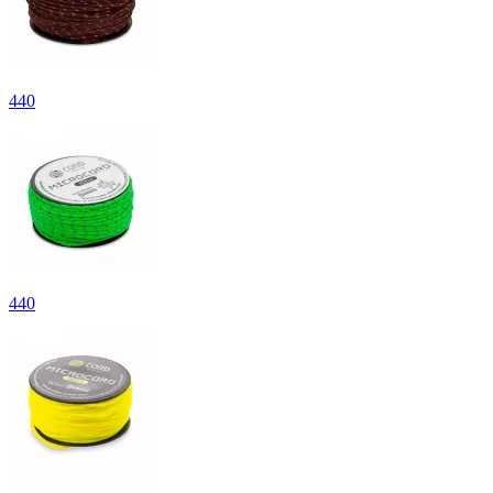
440
440