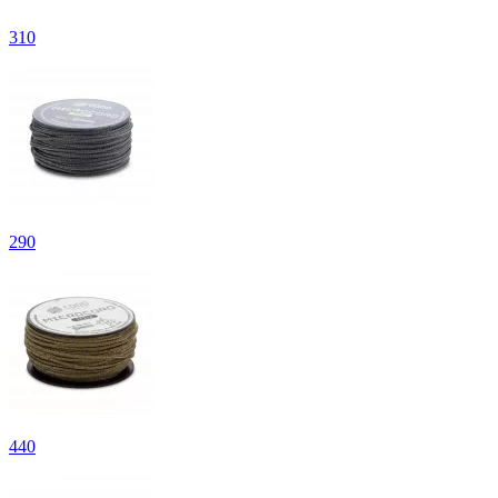
310
290
440