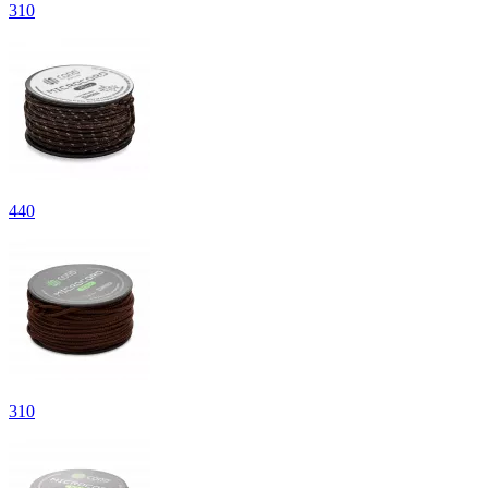
310
440
310