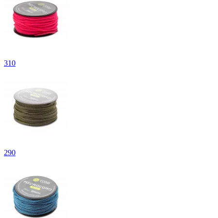
310
290