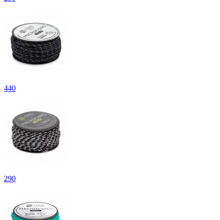
440
290