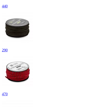
440
290
470