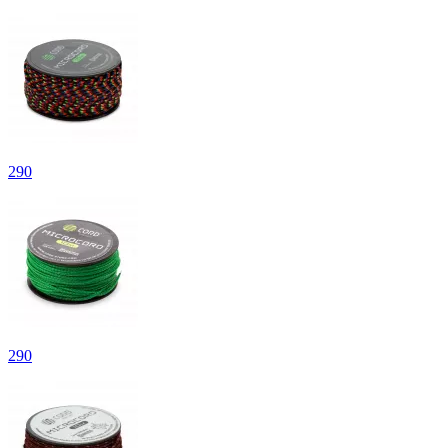
290
290