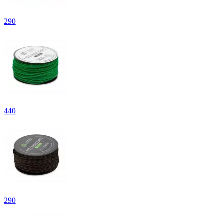
290
440
290