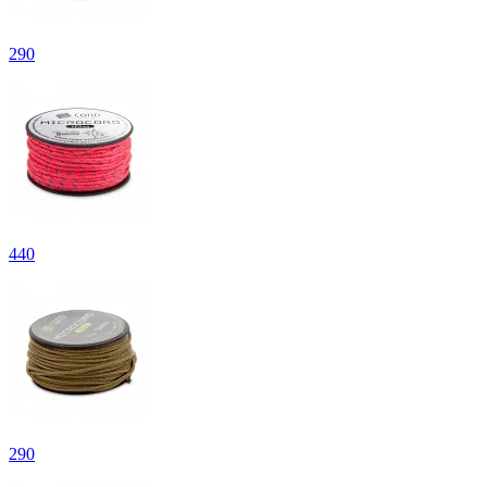
290
440
290