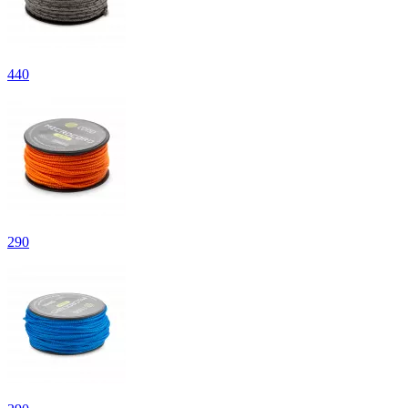
440
290