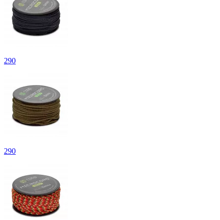
290
290