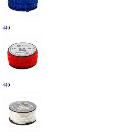
440
440