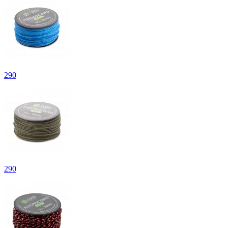
290
290