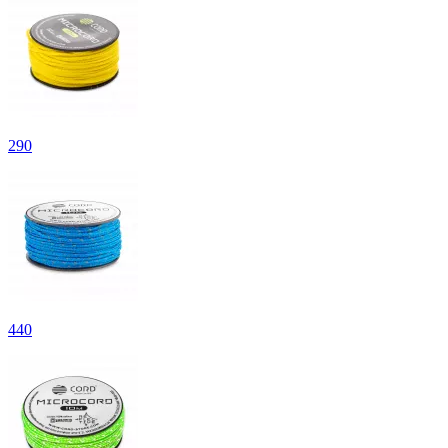
290
440