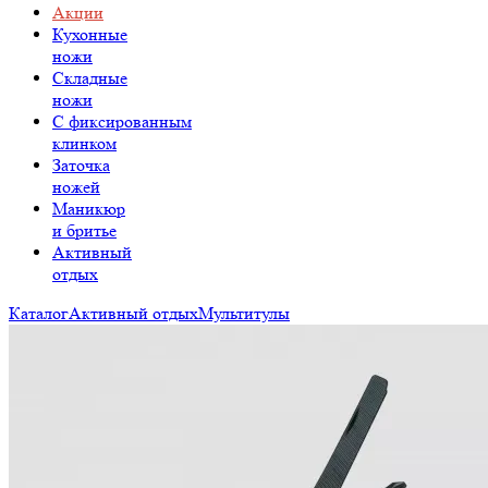
Акции
Кухонные
ножи
Складные
ножи
C фиксированным
клинком
Заточка
ножей
Маникюр
и бритье
Активный
отдых
Каталог
Активный отдых
Мультитулы