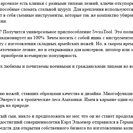
 арсенале есть клинки с разными типами лезвий, ключи-откупор
способные сломать стальной шуруп. Для крепления используютс
 в себя съемные инструменты, которые так же компактно убираю
нии.
ож? Получится универсальное приспособление SwissTool. Это по
нкционирует на 100%. Зачем носить с собой ящик с инструментам
оту с изготовления складных армейских ножей. Но, в скором вре
заточенное лезвие, но и открывашка для консервов, штопор или 
и приобрели всемирную популярность.
ox любимы и почитаемы военными и гражданскими лицами во вс
ию ножей, ставших образцами качества и дизайна. Многофункци
верест и в тропические леса Амазонки. Имея в кармане один-ед
ерь на природе.
тый сын, никто и предположить не мог, что он не станет продол
а достигший совершеннолетия Карл Эльзенер отправился в Герман
 средств для открытия собственного бизнеса по изготовлению к