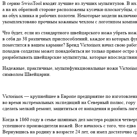
В серию SwissTool входят лучшие из лучших мультитулов. В их
а на их обратной стороне расположены кусачки-плоскогубцы, 
на обух клинка и рабочих полотен. Некоторые модели включают
укомплектовано прочным кожаным чехлом с логотипом компа
Что будет, если из стандартного швейцарского ножа убрать н
в себя до 38 различных приспособлений, каждое из которых фу
поместится в вашем кармане? Бренд Victorinox начал свою раб
походов солдатам может понадобиться не только прямое остро 
разрабатывать швейцарские мультитулы, которые впоследстви
Надежные, практичные, мультифункциональные ножи Victorin
символом Швейцарии.
Victorinox — крупнейшее в Европе предприятие по изготовлен
во время экстремальных экспедиций на Северный полюс, гору Э
сделать мелкий ремонт, защититься от нападения и разбить лаг
Когда в 1860 году в семье шляпных дел мастера родился четвер
успешного производителя ножей. Все началось с того, что едв
Вернувшись на родину в возрасте 24 лет, он имел достаточно