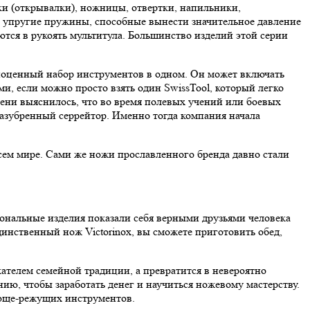
ки (открывалки), ножницы, отвертки, напильники,
я упругие пружины, способные вынести значительное давление
тся в рукоять мультитула. Большинство изделий этой серии
лноценный набор инструментов в одном. Он может включать
и, если можно просто взять один SwissTool, который легко
мени выяснилось, что во время полевых учений или боевых
зазубренный серрейтор. Именно тогда компания начала
ем мире. Сами же ножи прославленного бренда давно стали
ональные изделия показали себя верными друзьями человека
инственный нож Victorinox, вы сможете приготовить обед,
жателем семейной традиции, а превратится в невероятно
ию, чтобы заработать денег и научиться ножевому мастерству.
олюще-режущих инструментов.