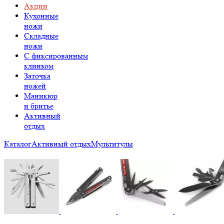
Акции
Кухонные
ножи
Складные
ножи
C фиксированным
клинком
Заточка
ножей
Маникюр
и бритье
Активный
отдых
Каталог
Активный отдых
Мультитулы