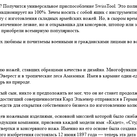
ож? Получится универсальное приспособление SwissTool. Это по
нкционирует на 100%. Зачем носить с собой ящик с инструментам
оту с изготовления складных армейских ножей. Но, в скором вре
заточенное лезвие, но и открывашка для консервов, штопор или 
и приобрели всемирную популярность.
ox любимы и почитаемы военными и гражданскими лицами во вс
ию ножей, ставших образцами качества и дизайна. Многофункци
верест и в тропические леса Амазонки. Имея в кармане один-ед
ерь на природе.
тый сын, никто и предположить не мог, что он не станет продол
а достигший совершеннолетия Карл Эльзенер отправился в Герман
 средств для открытия собственного бизнеса по изготовлению к
цев ножевыми изделиями, основной миссией которой было снаб
родукции компании, присвоив каждой модели имя: «Кадет», «Сту
твертки и консервного ножа. Именно на его основе была создана
го изобретения состоялась 12 июня 1897 года — теперь эта дат