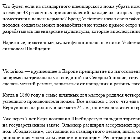
Что будет, если из стандартного швейцарского ножа убрать н
в себя до 38 различных приспособлений, каждое из которых фу
поместится в вашем кармане? Бренд Victorinox начал свою раб
походов солдатам может понадобиться не только прямое остро 
разрабатывать швейцарские мультитулы, которые впоследстви
Надежные, практичные, мультифункциональные ножи Victorin
символом Швейцарии.
Victorinox — крупнейшее в Европе предприятие по изготовлен
во время экстремальных экспедиций на Северный полюс, гору Э
сделать мелкий ремонт, защититься от нападения и разбить лаг
Когда в 1860 году в семье шляпных дел мастера родился четвер
успешного производителя ножей. Все началось с того, что едв
Вернувшись на родину в возрасте 24 лет, он имел достаточно
Уже через 7 лет Карл возглавил Швейцарскую гильдию торгов
на государственном заказе, Эльзенер расширил ассортимент п
нож «Солдатский», состоящий из стандартного лезвия, шила, о
дополненная маленьким лезвием и штопором. Регистрация ново