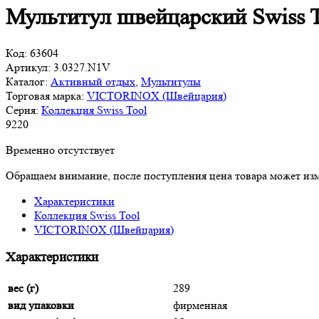
Мультитул швейцарский Swiss 
Код:
63604
Артикул:
3.0327.N1V
Каталог:
Активный отдых
,
Мультитулы
Торговая марка:
VICTORINOX (Швейцария)
Серия:
Коллекция Swiss Tool
9
220
Временно отсутствует
Обращаем внимание, после поступления цена товара может изм
Характеристики
Коллекция Swiss Tool
VICTORINOX (Швейцария)
Характеристики
вес (г)
289
вид упаковки
фирменная