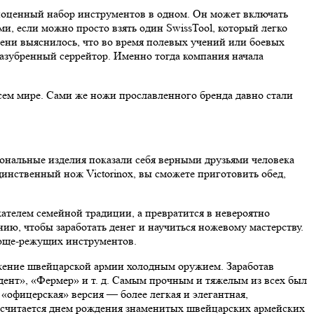
лноценный набор инструментов в одном. Он может включать
и, если можно просто взять один SwissTool, который легко
мени выяснилось, что во время полевых учений или боевых
зазубренный серрейтор. Именно тогда компания начала
ем мире. Сами же ножи прославленного бренда давно стали
ональные изделия показали себя верными друзьями человека
инственный нож Victorinox, вы сможете приготовить обед,
жателем семейной традиции, а превратится в невероятно
ию, чтобы заработать денег и научиться ножевому мастерству.
олюще-режущих инструментов.
жение швейцарской армии холодным оружием. Заработав
дент», «Фермер» и т. д. Самым прочным и тяжелым из всех был
 «офицерская» версия — более легкая и элегантная,
а считается днем рождения знаменитых швейцарских армейских