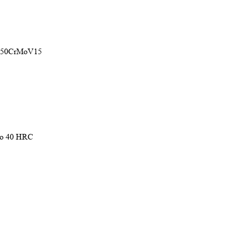
 X50CrMoV15
до 40 HRC