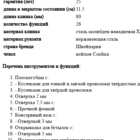
гарантия (лет)
25
длина в закрытом состоянии (см)
11.5
длина клинка (мм)
80
количество функций
26
материал клинка
сталь молибден-ванадиевая
материал рукояти
нержавеющая сталь
страна бренда
Швейцария
чехол
нейлон Cordura
Перечень инструментов и функций:
Плоскогубцы с:
- Кусачками для тонкой и мягкой проволоки твёрдостью 
- Кусачками для твёрдой проволоки
Отвёртка 2 мм
Отвёртка 7,5 мм с:
- Прочной фомкой
Консервный нож с:
- Отвёрткой 3 мм
Открывалка для бутылок с:
- Отвёрткой 5 мм
- Инструментом для сгибания проволоки