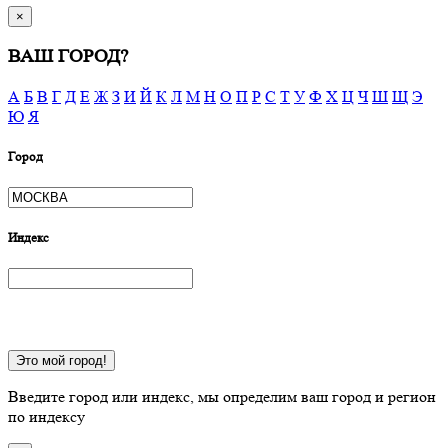
×
ВАШ ГОРОД?
А
Б
В
Г
Д
Е
Ж
З
И
Й
К
Л
М
Н
О
П
Р
С
Т
У
Ф
Х
Ц
Ч
Ш
Щ
Э
Ю
Я
Город
Индекс
Это мой город!
Введите город или индекс, мы определим ваш город и регион
по индексу