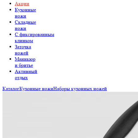
Акции
Кухонные
ножи
Складные
ножи
C фиксированным
клинком
Заточка
ножей
Маникюр
и бритье
Активный
отдых
Каталог
Кухонные ножи
Наборы кухонных ножей