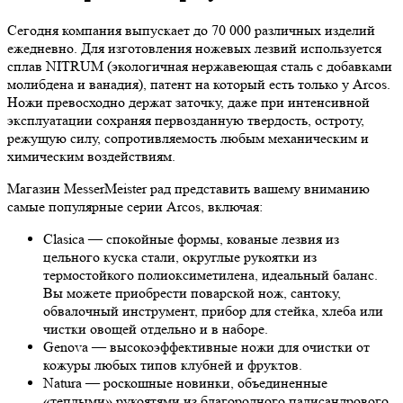
Сегодня компания выпускает до 70 000 различных изделий
ежедневно. Для изготовления ножевых лезвий используется
сплав NITRUM (экологичная нержавеющая сталь с добавками
молибдена и ванадия), патент на который есть только у Arcos.
Ножи превосходно держат заточку, даже при интенсивной
эксплуатации сохраняя первозданную твердость, остроту,
режущую силу, сопротивляемость любым механическим и
химическим воздействиям.
Магазин MesserMeister рад представить вашему вниманию
самые популярные серии Arcos, включая:
Clasica — спокойные формы, кованые лезвия из
цельного куска стали, округлые рукоятки из
термостойкого полиоксиметилена, идеальный баланс.
Вы можете приобрести поварской нож, сантоку,
обвалочный инструмент, прибор для стейка, хлеба или
чистки овощей отдельно и в наборе.
Genova — высокоэффективные ножи для очистки от
кожуры любых типов клубней и фруктов.
Natura — роскошные новинки, объединенные
«теплыми» рукоятями из благородного палисандрового