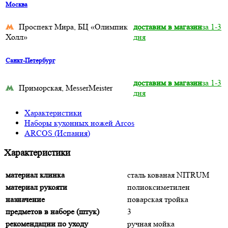
Москва
Проспект Мира, БЦ «Олимпик
доставим в магазин
за 1-3
Холл»
дня
Санкт-Петербург
доставим в магазин
за 1-3
Приморская, MesserMeister
дня
Характеристики
Наборы кухонных ножей Arcos
ARCOS (Испания)
Характеристики
материал клинка
сталь кованая NITRUM
материал рукояти
полиоксиметилен
назначение
поварская тройка
предметов в наборе (штук)
3
рекомендации по уходу
ручная мойка