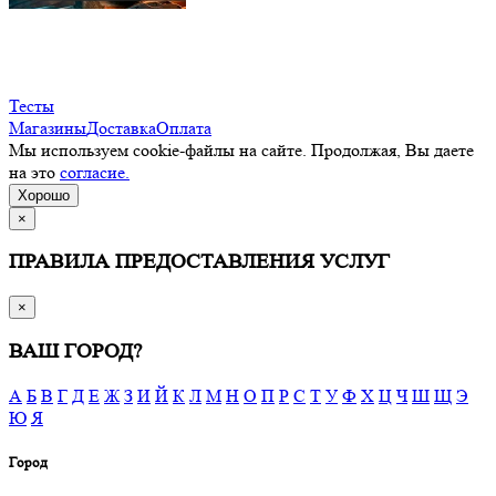
Тесты
Магазины
Доставка
Оплата
Мы используем cookie-файлы на сайте. Продолжая, Вы даете
на это
согласие.
Хорошо
×
ПРАВИЛА ПРЕДОСТАВЛЕНИЯ УСЛУГ
×
ВАШ ГОРОД?
А
Б
В
Г
Д
Е
Ж
З
И
Й
К
Л
М
Н
О
П
Р
С
Т
У
Ф
Х
Ц
Ч
Ш
Щ
Э
Ю
Я
Город