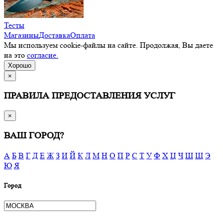
Тесты
Магазины
Доставка
Оплата
Мы используем cookie-файлы на сайте. Продолжая, Вы даете
на это
согласие.
Хорошо
×
ПРАВИЛА ПРЕДОСТАВЛЕНИЯ УСЛУГ
×
ВАШ ГОРОД?
А
Б
В
Г
Д
Е
Ж
З
И
Й
К
Л
М
Н
О
П
Р
С
Т
У
Ф
Х
Ц
Ч
Ш
Щ
Э
Ю
Я
Город