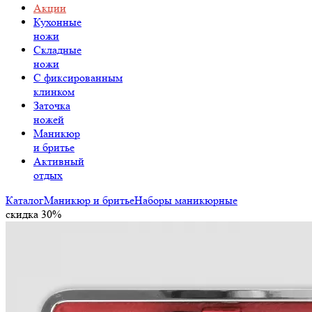
Акции
Кухонные
ножи
Складные
ножи
C фиксированным
клинком
Заточка
ножей
Маникюр
и бритье
Активный
отдых
Каталог
Маникюр и бритье
Наборы маникюрные
скидка 30%