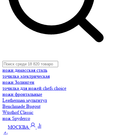
ножи дамасская сталь
точилка электрическая
ножи Золинген
точилка для ножей chefs choice
ножи фронтальные
Leatherman мультитул
Benchmade Bugout
Wüsthof Classic
нож Spyderco
МОСКВА