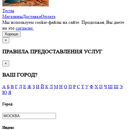
Тесты
Магазины
Доставка
Оплата
Мы используем cookie-файлы на сайте. Продолжая, Вы даете
на это
согласие.
Хорошо
×
ПРАВИЛА ПРЕДОСТАВЛЕНИЯ УСЛУГ
×
ВАШ ГОРОД?
А
Б
В
Г
Д
Е
Ж
З
И
Й
К
Л
М
Н
О
П
Р
С
Т
У
Ф
Х
Ц
Ч
Ш
Щ
Э
Ю
Я
Город
Индекс