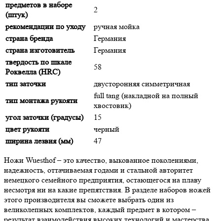
предметов в наборе
2
(штук)
рекомендации по уходу
ручная мойка
страна бренда
Германия
страна изготовитель
Германия
твердость по шкале
58
Роквелла (HRC)
тип заточки
двусторонняя симметричная
full tang (накладной на полный
тип монтажа рукояти
хвостовик)
угол заточки (градусы)
15
цвет рукояти
черный
ширина лезвия (мм)
47
Ножи Wuesthof – это качество, выкованное поколениями,
надежность, оттачиваемая годами и стальной авторитет
немецкого семейного предприятия, остающегося на плаву
несмотря ни на какие препятствия. В разделе наборов ножей
этого производителя вы сможете выбрать один из
великолепных комплектов, каждый предмет в котором –
результат взаимодействия высоких технологий и мастерства