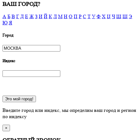
ВАШ ГОРОД?
А
Б
В
Г
Д
Е
Ж
З
И
Й
К
Л
М
Н
О
П
Р
С
Т
У
Ф
Х
Ц
Ч
Ш
Щ
Э
Ю
Я
Город
Индекс
Это мой город!
Введите город или индекс, мы определим ваш город и регион
по индексу
×