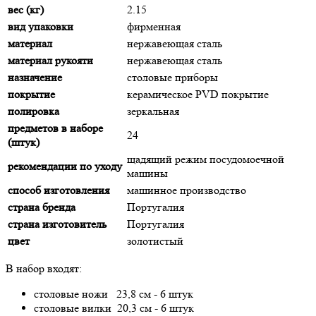
вес (кг)
2.15
вид упаковки
фирменная
материал
нержавеющая сталь
материал рукояти
нержавеющая сталь
назначение
столовые приборы
покрытие
керамическое PVD покрытие
полировка
зеркальная
предметов в наборе
24
(штук)
щадящий режим посудомоечной
рекомендации по уходу
машины
способ изготовления
машинное производство
страна бренда
Португалия
страна изготовитель
Португалия
цвет
золотистый
В набор входят:
столовые ножи 23,8 см - 6 штук
столовые вилки 20,3 см - 6 штук