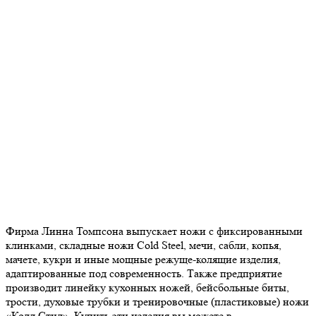
Фирма Линна Томпсона выпускает ножи с фиксированными
клинками, складные ножи Cold Steel, мечи, сабли, копья,
мачете, кукри и иные мощные режуще-колящие изделия,
адаптированные под современность. Также предприятие
производит линейку кухонных ножей, бейсбольные биты,
трости, духовые трубки и тренировочные (пластиковые) ножи
«Колд Стил». Купить эти изделия вы можете в