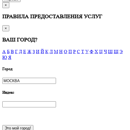
×
ПРАВИЛА ПРЕДОСТАВЛЕНИЯ УСЛУГ
×
ВАШ ГОРОД?
А
Б
В
Г
Д
Е
Ж
З
И
Й
К
Л
М
Н
О
П
Р
С
Т
У
Ф
Х
Ц
Ч
Ш
Щ
Э
Ю
Я
Город
Индекс
Это мой город!