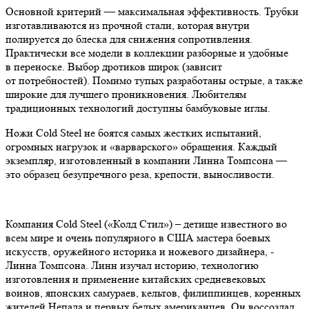
Основной критерий — максимальная эффективность. Трубки
изготавливаются из прочной стали, которая внутри
полируется до блеска для снижения сопротивления.
Практически все модели в коллекции разборные и удобные
в переноске. Выбор дротиков широк (зависит
от потребностей). Помимо тупых разработаны острые, а также
широкие для лучшего проникновения. Любителям
традиционных технологий доступны бамбуковые иглы.
Ножи Cold Steel не боятся самых жестких испытаний,
огромных нагрузок и «варварского» обращения. Каждый
экземпляр, изготовленный в компании Линна Томпсона —
это образец безупречного реза, крепости, выносливости.
Компания Cold Steel («Колд Стил») – детище известного во
всем мире и очень популярного в США мастера боевых
искусств, оружейного историка и ножевого дизайнера, -
Линна Томпсона. Линн изучал историю, технологию
изготовления и применение китайских средневековых
воинов, японских самураев, кельтов, филиппинцев, коренных
жителей Непала и первых белых американцев. Он воссоздал