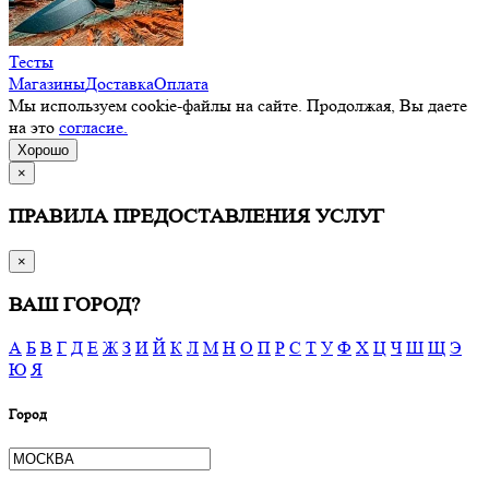
Тесты
Магазины
Доставка
Оплата
Мы используем cookie-файлы на сайте. Продолжая, Вы даете
на это
согласие.
Хорошо
×
ПРАВИЛА ПРЕДОСТАВЛЕНИЯ УСЛУГ
×
ВАШ ГОРОД?
А
Б
В
Г
Д
Е
Ж
З
И
Й
К
Л
М
Н
О
П
Р
С
Т
У
Ф
Х
Ц
Ч
Ш
Щ
Э
Ю
Я
Город