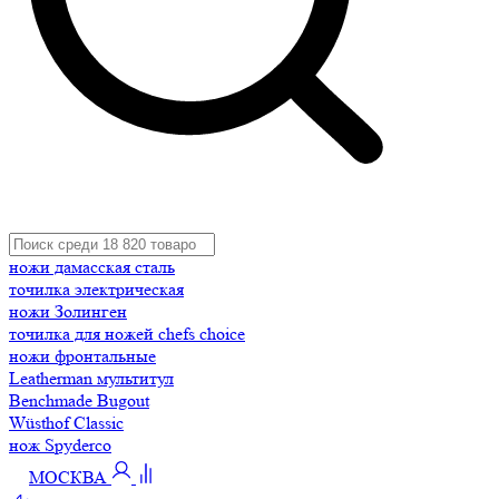
ножи дамасская сталь
точилка электрическая
ножи Золинген
точилка для ножей chefs choice
ножи фронтальные
Leatherman мультитул
Benchmade Bugout
Wüsthof Classic
нож Spyderco
МОСКВА