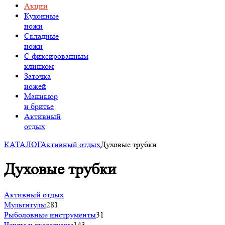
Акции
Кухонные
ножи
Складные
ножи
C фиксированным
клинком
Заточка
ножей
Маникюр
и бритье
Активный
отдых
КАТАЛОГ
Активный отдых
Духовые трубки
Духовые трубки
Активный отдых
Мультитулы
281
Рыболовные инструменты
31
Чехлы и аксессуары
143