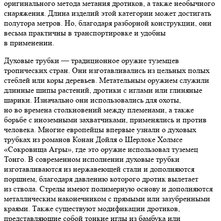
оригинального метода метания дротиков, а также необычного
снаряжения. Длина изделий этой категории может достигать
полутора метров. Но, благодаря разборной конструкции, они
весьма практичны в транспортировке и удобны
в применении.
Духовые трубки — традиционное оружие туземцев
тропических стран. Они изготавливались из цельных полых
стеблей или коры деревьев. Метательным оружием служили
длинные шипы растений, дротики с иглами или глиняные
шарики. Изначально они использовались для охоты,
но во времена столкновений между племенами, а также
борьбе с иноземными захватчиками, применялись и против
человека. Многие европейцы впервые узнали о духовых
трубках из романов Конан Дойля о Шерлоке Холмсе
«Сокровища Агры», где это оружие использовал туземец
Тонго. В современном исполнении духовые трубки
изготавливаются из нержавеющей стали и дополняются
поршнем, благодаря давлению которого дротик вылетает
из ствола. Стрелы имеют полимерную основу и дополняются
металлическим наконечником с прямыми или зазубренными
краями. Также существуют модификации дротиков,
представляющие собой тонкие иглы из бамбука или