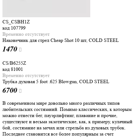
CS_CSBH1Z
код
107799
Временно отсутствует
Наконечник для стрел Cheap Shot 10 шт, COLD STEEL
1
470
CS/B6255Z
код
81001
Временно отсутствует
Трубка духовая 5 foot .625 Blowgun, COLD STEEL
6
700
В современном мире довольно много различных типов
любительских состязаний. Помимо классических, к которым
можно отнести бег, пауэрлифтинг, плавание и прочие,
существуют и весьма экзотические, как, к примеру, кулачный
бой, состязание на мечах или стрельба из духовых трубок.
Последнее становится все более популярным за счет