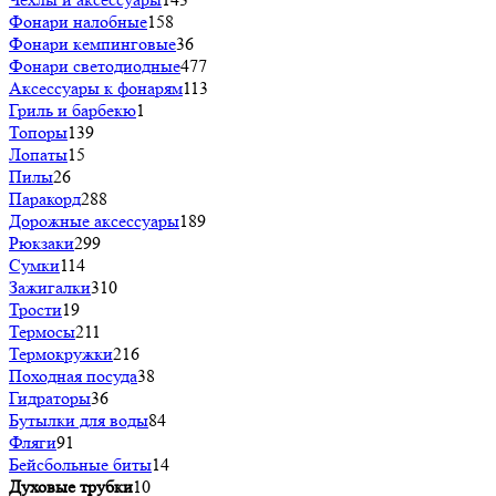
Фонари налобные
158
Фонари кемпинговые
36
Фонари светодиодные
477
Аксессуары к фонарям
113
Гриль и барбекю
1
Топоры
139
Лопаты
15
Пилы
26
Паракорд
288
Дорожные аксессуары
189
Рюкзаки
299
Сумки
114
Зажигалки
310
Трости
19
Термосы
211
Термокружки
216
Походная посуда
38
Гидраторы
36
Бутылки для воды
84
Фляги
91
Бейсбольные биты
14
Духовые трубки
10