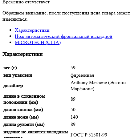
Временно отсутствует
Обращаем внимание, после поступления цена товара может
измениться.
Характеристики
Нож автоматический фронтальный выкидной
MICROTECH (США)
Характеристики
вес (г)
59
вид упаковки
фирменная
Anthony Marfione (Энтони
дизайнер
Марфионе)
длина в сложенном
89
положении (мм)
длина клинка (мм)
50
длина ножа (мм)
140
длина рукояти (мм)
89
изделие не является холодным
ГОСТ P 51501-99
оружием