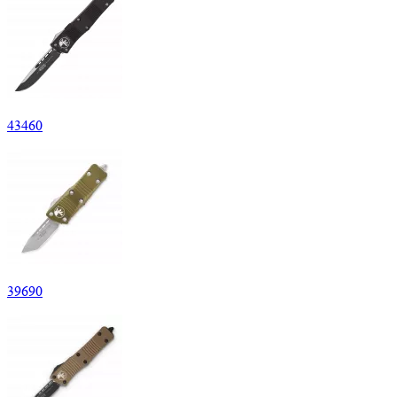
43
460
39
690