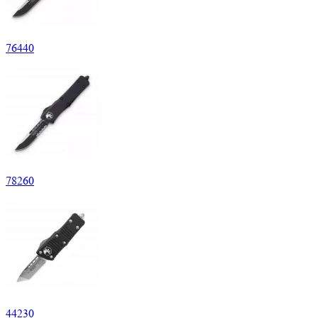
76
440
78
260
44
230