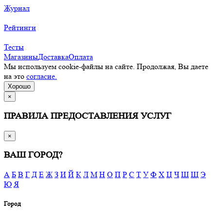
Журнал
Рейтинги
Тесты
Магазины
Доставка
Оплата
Мы используем cookie-файлы на сайте. Продолжая, Вы даете
на это
согласие.
Хорошо
×
ПРАВИЛА ПРЕДОСТАВЛЕНИЯ УСЛУГ
×
ВАШ ГОРОД?
А
Б
В
Г
Д
Е
Ж
З
И
Й
К
Л
М
Н
О
П
Р
С
Т
У
Ф
Х
Ц
Ч
Ш
Щ
Э
Ю
Я
Город