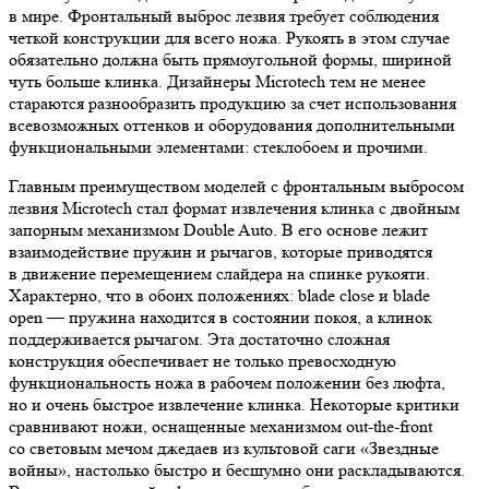
в мире. Фронтальный выброс лезвия требует соблюдения
четкой конструкции для всего ножа. Рукоять в этом случае
обязательно должна быть прямоугольной формы, шириной
чуть больше клинка. Дизайнеры Microtech тем не менее
стараются разнообразить продукцию за счет использования
всевозможных оттенков и оборудования дополнительными
функциональными элементами: стеклобоем и прочими.
Главным преимуществом моделей с фронтальным выбросом
лезвия Microtech стал формат извлечения клинка с двойным
запорным механизмом Double Auto. В его основе лежит
взаимодействие пружин и рычагов, которые приводятся
в движение перемещением слайдера на спинке рукояти.
Характерно, что в обоих положениях: blade close и blade
open — пружина находится в состоянии покоя, а клинок
поддерживается рычагом. Эта достаточно сложная
конструкция обеспечивает не только превосходную
функциональность ножа в рабочем положении без люфта,
но и очень быстрое извлечение клинка. Некоторые критики
сравнивают ножи, оснащенные механизмом out-the-front
со световым мечом джедаев из культовой саги «Звездные
войны», настолько быстро и бесшумно они раскладываются.