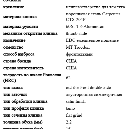
крепление
клипса/отверстие для темляка
порошковая сталь Carpenter
материал клинка
CTS-204P
материал рукояти
6061 T-6 Aluminium
механизм открытия клинка
thumb slide
назначение
EDC ежедневное ношение
семейство
MT Troodon
способ выброса
фронтальный
страна бренда
США
страна изготовитель
США
твердость по шкале Роквелла
62
(HRC)
тип замка
out-the-front double auto
тип заточки
двусторонняя симметричная
тип обработки клинка
satin finish
тип профиля клинка
tanto
тип сечения клинка
flat grind
толщина обуха (мм)
2.2
ширина лезвия (мм)
16