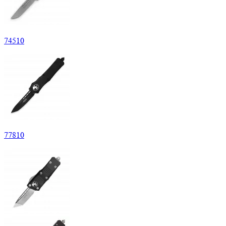
74
510
77
810