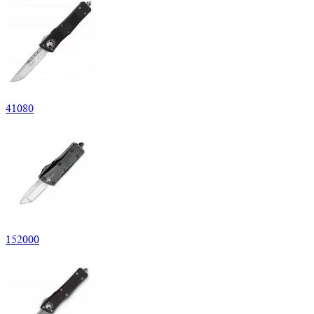
41
080
152
000