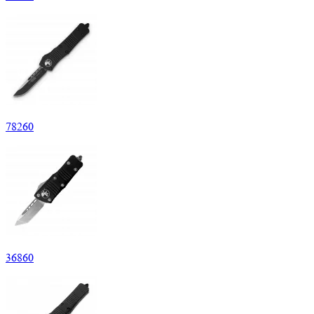
78
260
36
860