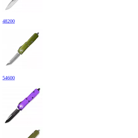
48200
54600