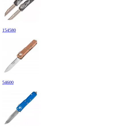
154580
54600