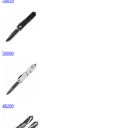
54810
50060
48200