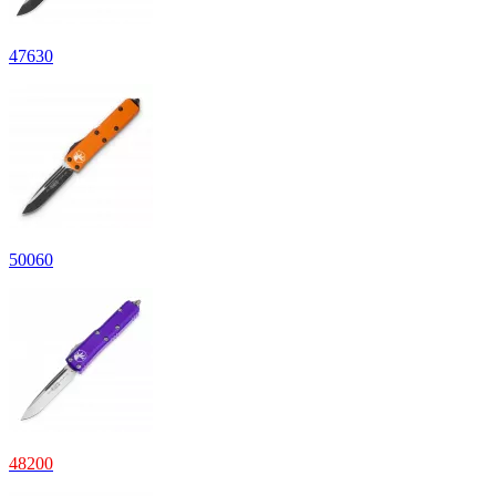
47630
50060
48200