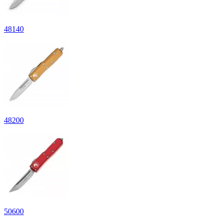
48140
48200
50600