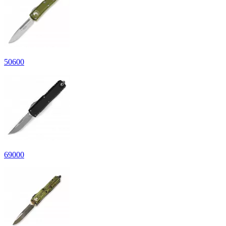
50600
69000