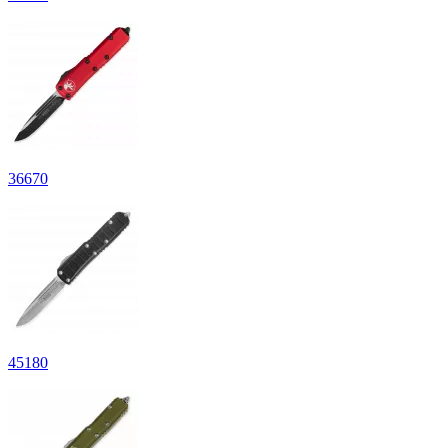
36670
45180