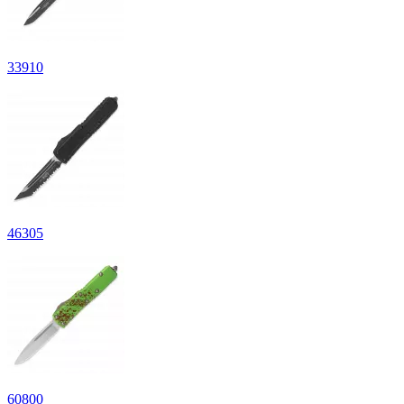
33910
46305
60800