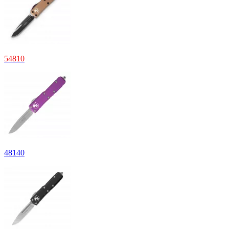
54810
48140