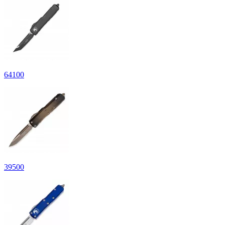
64100
39500