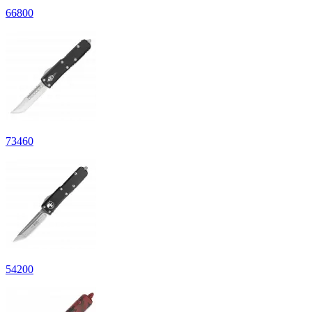
66800
73460
54200