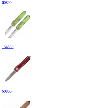
60800
154580
60800