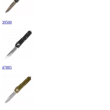
39500
47885