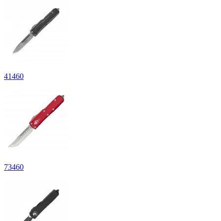
41460
73460