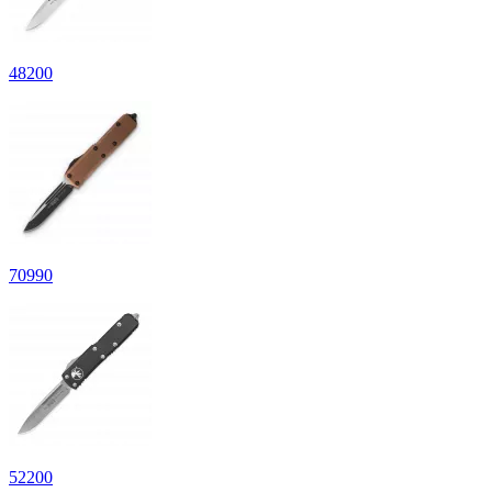
48200
70990
52200