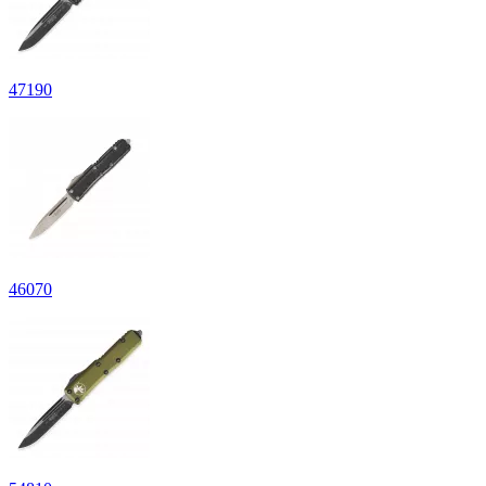
47190
46070