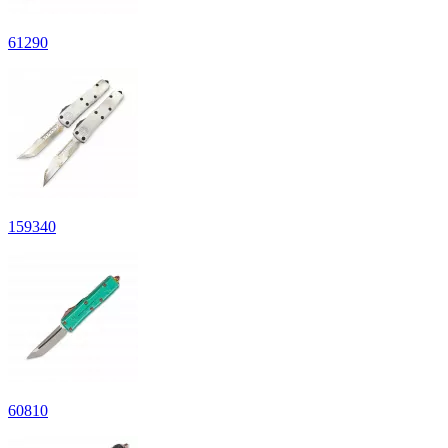
61290
159340
60810