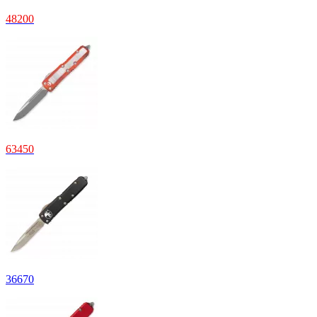
48200
63450
36670