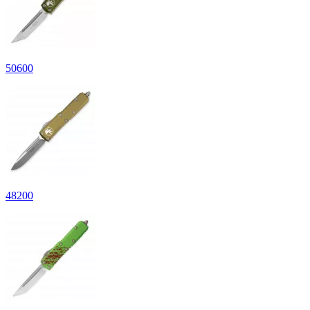
50600
48200