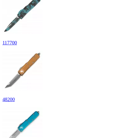
117700
48200