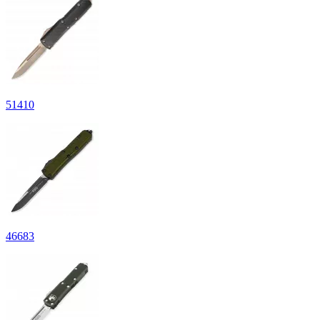
51410
46683