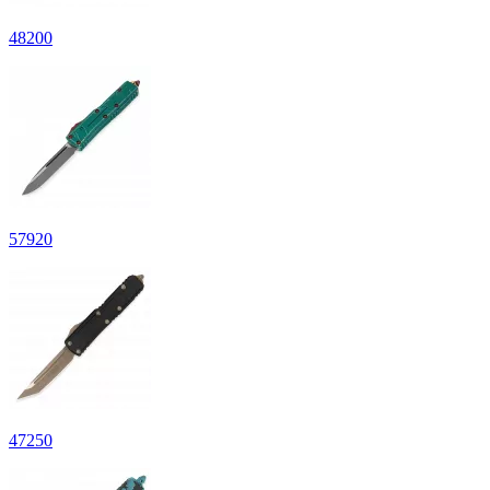
48200
57920
47250