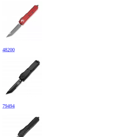
48200
79494