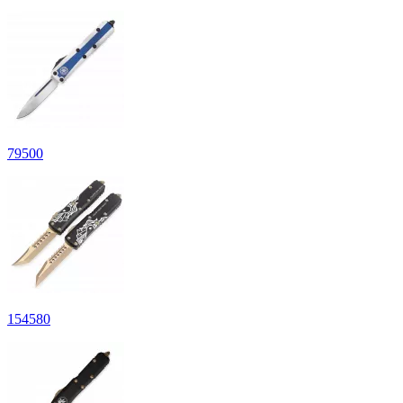
79500
154580