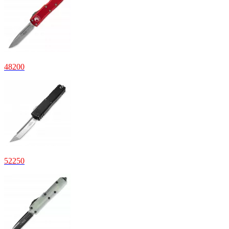
48200
52250