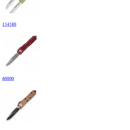
154
580
60
800