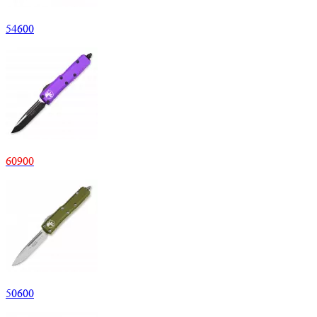
54
600
60
900
50
600