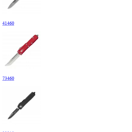
41
460
73
460