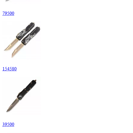
79
500
154
580
39
500