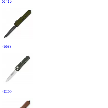
51
410
46
683
48
200