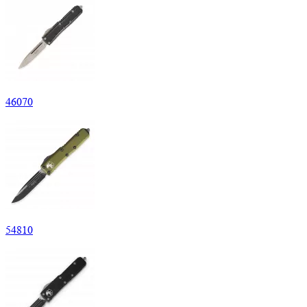
46
070
54
810