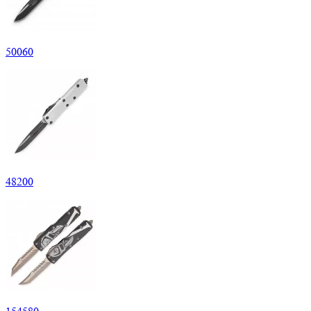
50
060
48
200