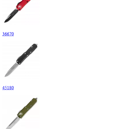
36
670
45
180