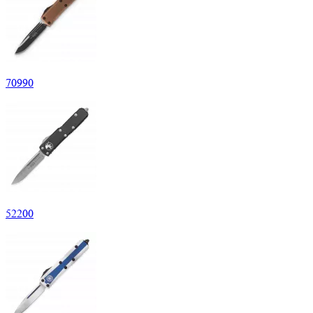
70
990
52
200