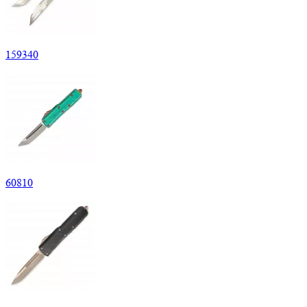
159
340
60
810