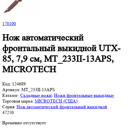
178
100
Нож автоматический
фронтальный выкидной UTX-
85, 7,9 см, MT_233II-13APS,
MICROTECH
Код:
124689
Артикул:
MT_233II-13APS
Каталог:
Складные ножи
,
Ножи фронтальные выкидные
Торговая марка:
MICROTECH (США)
Серия:
Нож автоматический фронтальный выкидной
47
250
Временно отсутствует