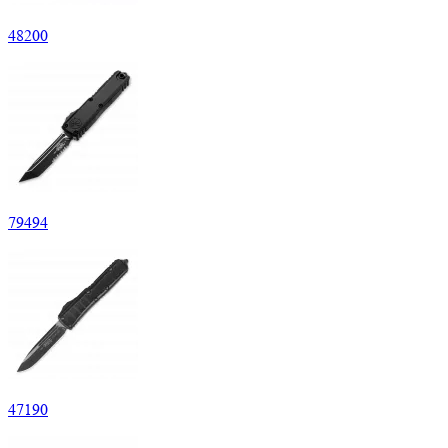
48
200
79
494
47
190