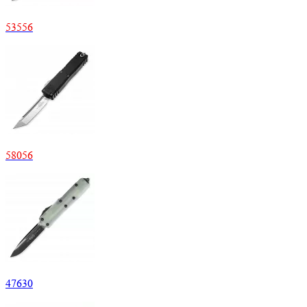
53
556
58
056
47
630