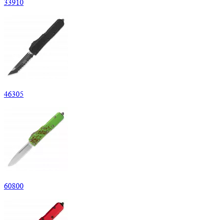
33
910
46
305
60
800