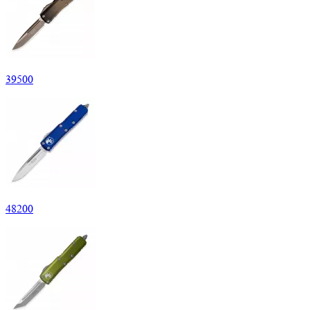
39
500
48
200