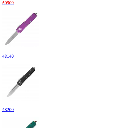
60
900
48
140
48
200