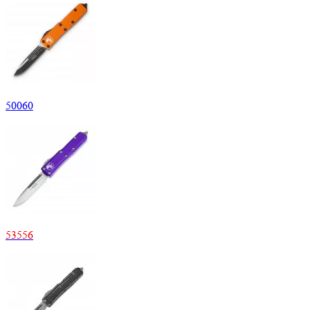
50
060
53
556