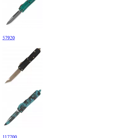
57
920
117
700