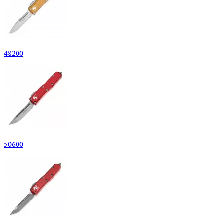
48
200
50
600