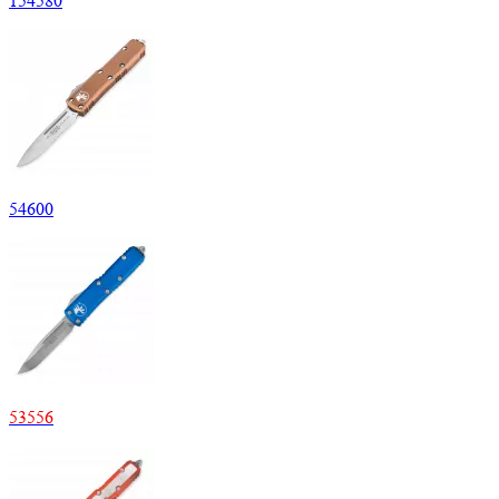
154
580
54
600
53
556