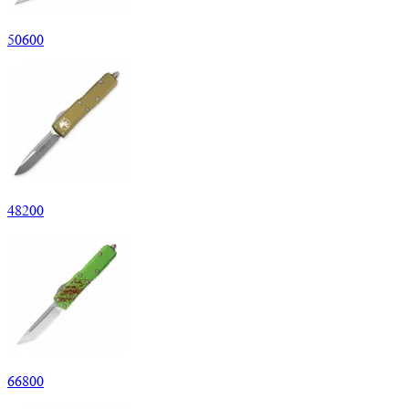
50
600
48
200
66
800