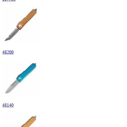
48
200
48
140