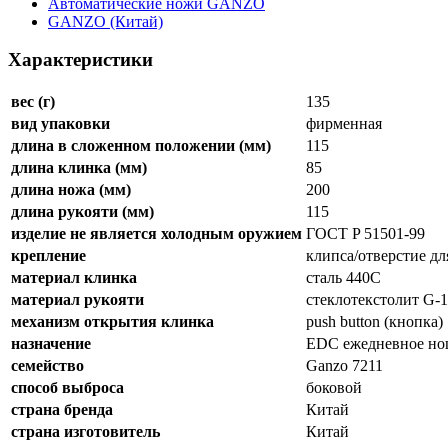
Автоматические ножи GANZO
GANZO (Китай)
Характеристики
вес (г)
135
вид упаковки
фирменная
длина в сложенном положении (мм)
115
длина клинка (мм)
85
длина ножа (мм)
200
длина рукояти (мм)
115
изделие не является холодным оружием
ГОСТ P 51501-99
крепление
клипса/отверстие дл
материал клинка
сталь 440C
материал рукояти
стеклотекстолит G-
механизм открытия клинка
push button (кнопка)
назначение
EDC ежедневное но
семейство
Ganzo 7211
способ выброса
боковой
страна бренда
Китай
страна изготовитель
Китай