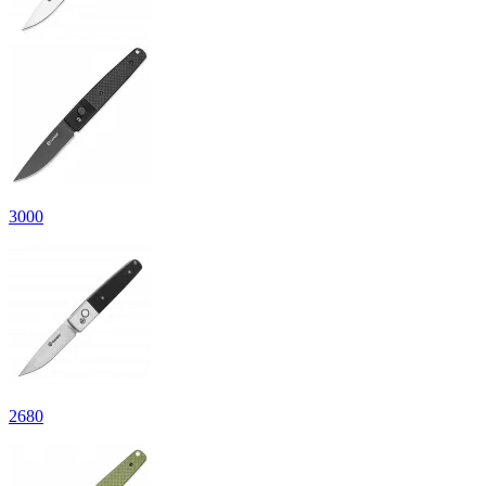
3
000
2
680