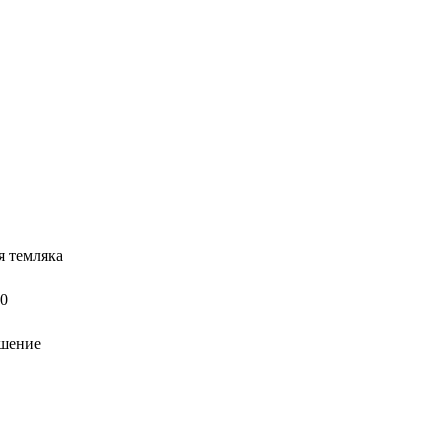
я темляка
10
шение