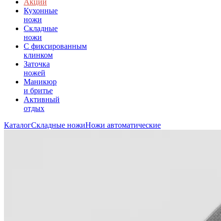
Акции
Кухонные
ножи
Складные
ножи
C фиксированным
клинком
Заточка
ножей
Маникюр
и бритье
Активный
отдых
Каталог
Складные ножи
Ножи автоматические