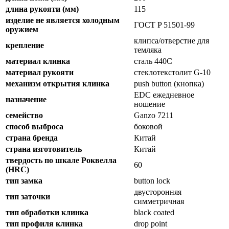
длина рукояти (мм)
115
изделие не является холодным
ГОСТ P 51501-99
оружием
клипса/отверстие для
крепление
темляка
материал клинка
сталь 440C
материал рукояти
стеклотекстолит G-10
механизм открытия клинка
push button (кнопка)
EDC ежедневное
назначение
ношение
семейство
Ganzo 7211
способ выброса
боковой
страна бренда
Китай
страна изготовитель
Китай
твердость по шкале Роквелла
60
(HRC)
тип замка
button lock
двусторонняя
тип заточки
симметричная
тип обработки клинка
black coated
тип профиля клинка
drop point