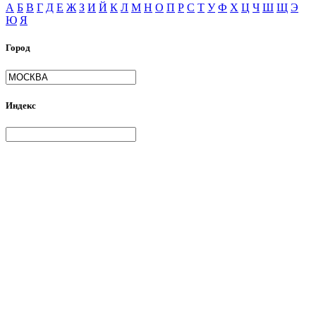
А
Б
В
Г
Д
Е
Ж
З
И
Й
К
Л
М
Н
О
П
Р
С
Т
У
Ф
Х
Ц
Ч
Ш
Щ
Э
Ю
Я
Город
Индекс