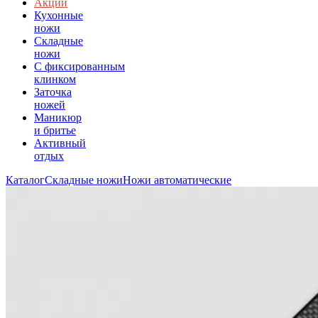
Акции
Кухонные
ножи
Складные
ножи
C фиксированным
клинком
Заточка
ножей
Маникюр
и бритье
Активный
отдых
Каталог
Складные ножи
Ножи автоматические