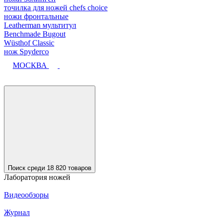
точилка для ножей chefs choice
ножи фронтальные
Leatherman мультитул
Benchmade Bugout
Wüsthof Classic
нож Spyderco
МОСКВА
Поиск среди 18 820 товаров
Лаборатория ножей
Видеообзоры
Журнал