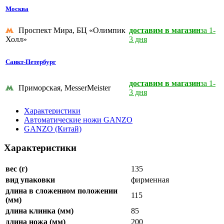
Москва
Проспект Мира, БЦ «Олимпик
доставим в магазин
за 1-
Холл»
3 дня
Санкт-Петербург
доставим в магазин
за 1-
Приморская, MesserMeister
3 дня
Характеристики
Автоматические ножи GANZO
GANZO (Китай)
Характеристики
вес (г)
135
вид упаковки
фирменная
длина в сложенном положении
115
(мм)
длина клинка (мм)
85
длина ножа (мм)
200