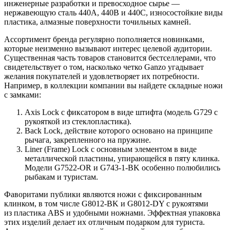
инженерные разработки и превосходное сырье —
нержавеющую сталь 440A, 440B и 440С, износостойкие виды
пластика, алмазные поверхности точильных камней.
Ассортимент бренда регулярно пополняется новинками,
которые неизменно вызывают интерес целевой аудитории.
Существенная часть товаров становится бестселлерами, что
свидетельствует о том, насколько четко Ganzo угадывает
желания покупателей и удовлетворяет их потребности.
Например, в коллекции компании вы найдете складные ножи
с замками:
Axis Lock с фиксатором в виде штифта (модель G729 с
рукояткой из стеклопластика).
Back Lock, действие которого основано на принципе
рычага, закрепленного на пружине.
Liner (Frame) Lock с основным элементом в виде
металлической пластины, упирающейся в пяту клинка.
Модели G7522-OR и G743-1-BK особенно полюбились
рыбакам и туристам.
Фаворитами публики являются ножи с фиксированным
клинком, в том числе G8012-BK и G8012-DY с рукоятями
из пластика ABS и удобными ножнами. Эффектная упаковка
этих изделий делает их отличным подарком для туриста.