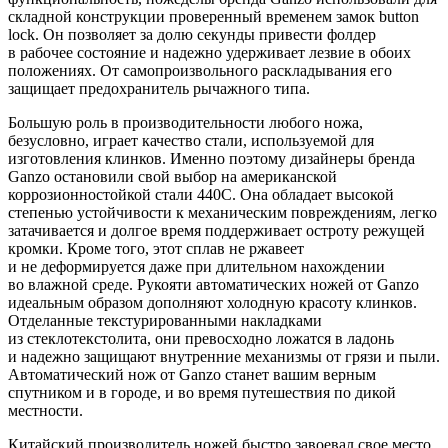
складной конструкции проверенный временем замок button
lock. Он позволяет за долю секунды привести фолдер
в рабочее состояние и надежно удерживает лезвие в обоих
положениях. От самопроизвольного раскладывания его
защищает предохранитель рычажного типа.
Большую роль в производительности любого ножа,
безусловно, играет качество стали, используемой для
изготовления клинков. Именно поэтому дизайнеры бренда
Ganzo остановили свой выбор на американской
коррозионностойкой стали 440C. Она обладает высокой
степенью устойчивости к механическим повреждениям, легко
затачивается и долгое время поддерживает остроту режущей
кромки. Кроме того, этот сплав не ржавеет
и не деформируется даже при длительном нахождении
во влажной среде. Рукояти автоматических ножей от Ganzo
идеальным образом дополняют холодную красоту клинков.
Отделанные текстурированными накладками
из стеклотекстолита, они превосходно ложатся в ладонь
и надежно защищают внутренние механизмы от грязи и пыли.
Автоматический нож от Ganzo станет вашим верным
спутником и в городе, и во время путешествия по дикой
местности.
Китайский производитель ножей быстро завоевал свое место