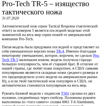
​Pro-Tech TR-5 – изящество
тактического ножа
31.07.2020
Автоматический нож серии Tactical Response (тактический
ответ) за номером 5 является последней моделью этой
знаменитой на весь мир серии ножей от американской
компании Pro-Tech.
Пятая модель была придумана последней и представляет из
себя уменьшенную версию ножа
TR-4
. Именно благодаря
некоторому уменьшению, которое, впрочем, не сделало
Pro-
Tech TR-5
маленьким ножом, модель получила гораздо
большую популярность, чем её старший брат. В отличие от
нашей страны, где любят ножи покрупнее, в США самыми
популярными являются складные ножи среднего размера и
это предопределило успех модели на американском рынке.
Ну, а если твой тактический нож популярен в США, он
автоматически становится популярным на весь мир.
Рукоять базовой модели с индексом
Т501
сделана из двух
половин, соединённых через спейсер. Половины рукояти
выполнены из «того самого» сплава 6061 T-6 Aluminium,