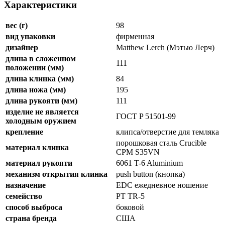
Характеристики
вес (г)
98
вид упаковки
фирменная
дизайнер
Matthew Lerch (Мэтью Лерч)
длина в сложенном
111
положении (мм)
длина клинка (мм)
84
длина ножа (мм)
195
длина рукояти (мм)
111
изделие не является
ГОСТ P 51501-99
холодным оружием
крепление
клипса/отверстие для темляка
порошковая сталь Crucible
материал клинка
CPM S35VN
материал рукояти
6061 T-6 Aluminium
механизм открытия клинка
push button (кнопка)
назначение
EDC ежедневное ношение
семейство
PT TR-5
способ выброса
боковой
страна бренда
США