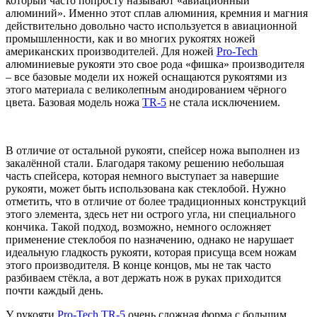
который часто попросту называют «авиационный
алюминий». Именно этот сплав алюминия, кремния и магния
действительно довольно часто используется в авиационной
промышленности, как и во многих рукоятях ножей
американских производителей. Для ножей
Pro-Tech
алюминиевые рукояти это свое рода «фишка» производителя
– все базовые модели их ножей оснащаются рукоятями из
этого материала с великолепным анодированием чёрного
цвета. Базовая модель ножа
TR-5
не стала исключением.
В отличие от остальной рукояти, спейсер ножа выполнен из
закалённой стали. Благодаря такому решению небольшая
часть спейсера, которая немного выступает за навершие
рукояти, может быть использована как стеклобой. Нужно
отметить, что в отличие от более традиционных конструкций
этого элемента, здесь нет ни острого угла, ни специального
кончика. Такой подход, возможно, немного осложняет
применение стеклобоя по назначению, однако не нарушает
идеальную гладкость рукояти, которая присуща всем ножам
этого производителя. В конце концов, мы не так часто
разбиваем стёкла, а вот держать нож в руках приходится
почти каждый день.
У рукояти
Pro-Tech TR-5
очень сложная форма с большим