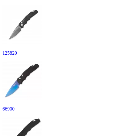
125
820
66
900