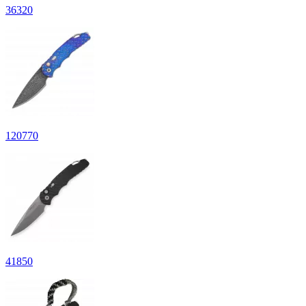
36
320
120
770
41
850