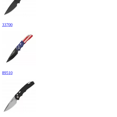
33
700
89
510