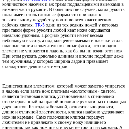
количеством насечек и аж тремя подпальцевыми выемками в
нижней части рукояти. В большинстве случаев, когда рукоять
ножа имеет столь сложные формы это приводит к
значительному неудобству почти во всех классических
рабочих хватах.
TR-5
один из тех редких ножей у которых
при такой форме рукояти любой хват ножа ощущается
идеально удобным. Профиль рукояти имеет весьма
небольшую высоту, а подпальцевые выемки и насечки столь
плавные линии и значительно снятые фаски, что ни один
элемент не упирается в ладонь, как бы вы ни взяли этот нож.
При этом рукоять довольно длинная и вполне подойдет даже
тем мужчинам, у которых ширина ладони превышает
стандартные девять сантиметров.
Единственным элементом, который может заметно упираться
в ладонь если взять нож плотным «молоточным» хватом,
является титановая клипса, установленная в специально
отфрезерованный на правой половине рукояти паз с помощью
двух винтов. Благодаря большой, относительно рукояти,
длине и отличной эластичности, клипса надёжно удерживает
нож на кармане. Само положение клипсы порадует
любителей не привлекать к своему ножу излишнего
внимания, так как нож практически не торчит из кармана. А