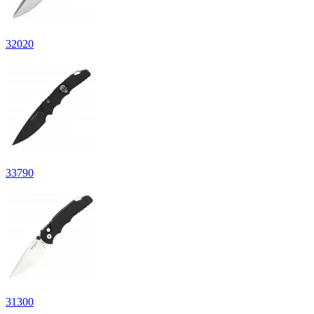
32
020
33
790
31
300