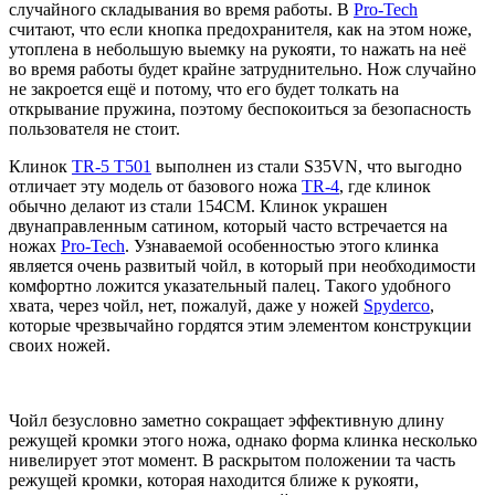
случайного складывания во время работы. В
Pro-Tech
считают, что если кнопка предохранителя, как на этом ноже,
утоплена в небольшую выемку на рукояти, то нажать на неё
во время работы будет крайне затруднительно. Нож случайно
не закроется ещё и потому, что его будет толкать на
открывание пружина, поэтому беспокоиться за безопасность
пользователя не стоит.
Клинок
TR-5 T501
выполнен из стали S35VN, что выгодно
отличает эту модель от базового ножа
TR-4
, где клинок
обычно делают из стали 154СМ. Клинок украшен
двунаправленным сатином, который часто встречается на
ножах
Pro-Tech
. Узнаваемой особенностью этого клинка
является очень развитый чойл, в который при необходимости
комфортно ложится указательный палец. Такого удобного
хвата, через чойл, нет, пожалуй, даже у ножей
Spyderco
,
которые чрезвычайно гордятся этим элементом конструкции
своих ножей.
Чойл безусловно заметно сокращает эффективную длину
режущей кромки этого ножа, однако форма клинка несколько
нивелирует этот момент. В раскрытом положении та часть
режущей кромки, которая находится ближе к рукояти,