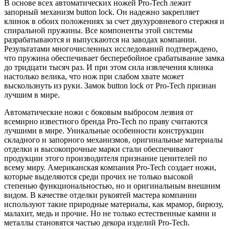
В основе всех автоматических ножей Pro-Tech лежит
запорный механизм button lock. Он надежно закрепляет
клинок в обоих положениях за счет двухуровневого стержня и
спиральной пружины. Все компоненты этой системы
разрабатываются и выпускаются на заводах компании.
Результатами многочисленных исследований подтверждено,
что пружина обеспечивает бесперебойное срабатывание замка
до тридцати тысяч раз. И при этом сила извлечения клинка
настолько велика, что нож при слабом хвате может
выскользнуть из руки. Замок button lock от Pro-Tech признан
лучшим в мире.
Автоматические ножи с боковым выбросом лезвия от
всемирно известного бренда Pro-Tech по праву считаются
лучшими в мире. Уникальные особенности конструкции
складного и запорного механизмов, оригинальные материалы
отделки и высокопрочные марки стали обеспечивают
продукции этого производителя признание ценителей по
всему миру. Американская компания Pro-Tech создает ножи,
которые выделяются среди прочих не только высокой
степенью функциональностью, но и оригинальным внешним
видом. В качестве отделки рукоятей мастера компании
используют такие природные материалы, как мрамор, бирюзу,
малахит, медь и прочие. Но не только естественные камни и
металлы становятся частью декора изделий Pro-Tech.