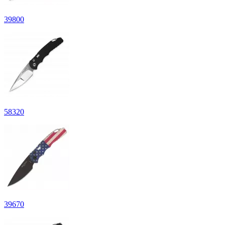
39
800
58
320
39
670