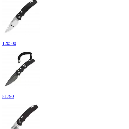
120
500
81
790