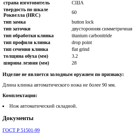
страна изготовитель
США
твердость по шкале
60
Роквелла (HRC)
тип замка
button lock
тип заточки
двусторонняя симметричная
тип обработки клинка
titanium carbonitride
тип профиля клинка
drop point
тип сечения клинка
flat grind
толщина обуха (мм)
3.2
ширина лезвия (мм)
28
Изделие не является холодным оружием по признаку:
Длина клинка автоматического ножа не более 90 мм.
Комплектация:
Нож автоматический складной.
Документы
ГОСТ Р 51501-99