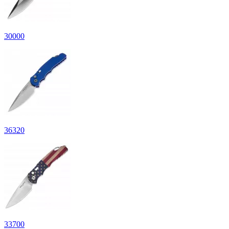
30
000
36
320
33
700