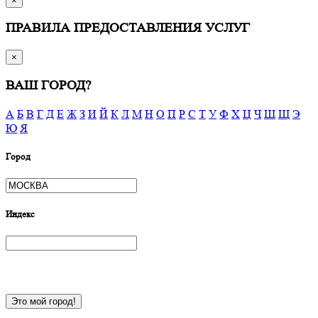
×
ПРАВИЛА ПРЕДОСТАВЛЕНИЯ УСЛУГ
×
ВАШ ГОРОД?
А
Б
В
Г
Д
Е
Ж
З
И
Й
К
Л
М
Н
О
П
Р
С
Т
У
Ф
Х
Ц
Ч
Ш
Щ
Э
Ю
Я
Город
Индекс
Это мой город!