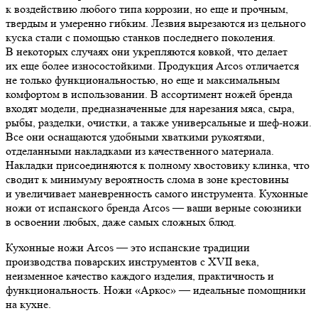
к воздействию любого типа коррозии, но еще и прочным,
твердым и умеренно гибким. Лезвия вырезаются из цельного
куска стали с помощью станков последнего поколения.
В некоторых случаях они укрепляются ковкой, что делает
их еще более износостойкими. Продукция Arcos отличается
не только функциональностью, но еще и максимальным
комфортом в использовании. В ассортимент ножей бренда
входят модели, предназначенные для нарезания мяса, сыра,
рыбы, разделки, очистки, а также универсальные и шеф-ножи.
Все они оснащаются удобными хваткими рукоятями,
отделанными накладками из качественного материала.
Накладки присоединяются к полному хвостовику клинка, что
сводит к минимуму вероятность слома в зоне крестовины
и увеличивает маневренность самого инструмента. Кухонные
ножи от испанского бренда Arcos — ваши верные союзники
в освоении любых, даже самых сложных блюд.
Кухонные ножи Arcos — это испанские традиции
производства поварских инструментов с XVII века,
неизменное качество каждого изделия, практичность и
функциональность. Ножи «Аркос» — идеальные помощники
на кухне.