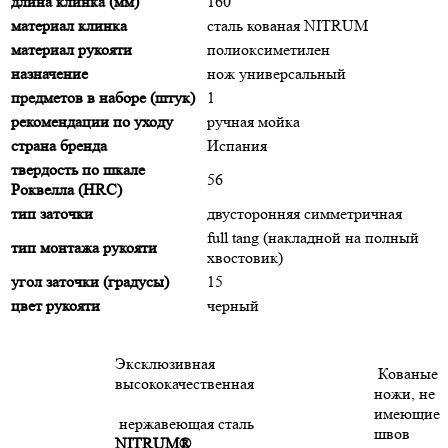
длина клинка (мм)
160
материал клинка
сталь кованая NITRUM
материал рукояти
полиоксиметилен
назначение
нож универсальный
предметов в наборе (штук)
1
рекомендации по уходу
ручная мойка
страна бренда
Испания
твердость по шкале
56
Роквелла (HRC)
тип заточки
двусторонняя симметричная
full tang (накладной на полный
тип монтажа рукояти
хвостовик)
угол заточки (градусы)
15
цвет рукояти
черный
Эксклюзивная
Кованые
высококачественная
ножи, не
имеющие
нержавеющая сталь
швов
NITRUM®