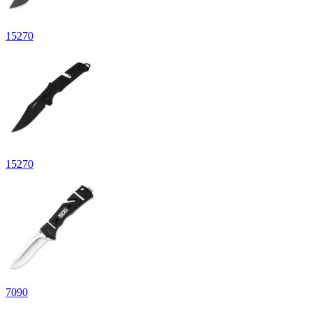
15
270
15
270
7
090