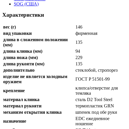
SOG (США)
Характеристики
вес (г)
146
вид упаковки
фирменная
длина в сложенном положении
135
(мм)
длина клинка (мм)
94
длина ножа (мм)
229
длина рукояти (мм)
135
дополнительно
стеклобой, стропорез
изделие не является холодным
ГОСТ P 51501-99
оружием
клипса/отверстие для
крепление
темляка
материал клинка
сталь D2 Tool Steel
материал рукояти
термопластик GRN
механизм открытия клинка
шпенек под обе руки
EDC ежедневное
назначение
ношение