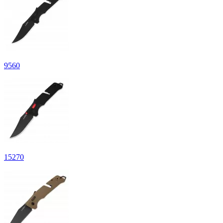
9
560
15
270