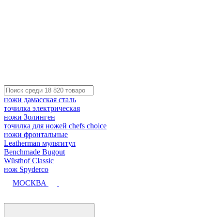
ножи дамасская сталь
точилка электрическая
ножи Золинген
точилка для ножей chefs choice
ножи фронтальные
Leatherman мультитул
Benchmade Bugout
Wüsthof Classic
нож Spyderco
МОСКВА