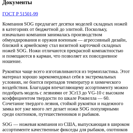
Документы
ГОСТ Р 51501-99
Компания SOG предлагает десятки моделей складных ножей
в категориях от бюджетной до элитной. Поскольку,
изначально компания занималась производством
обмундирования и оружия военным — агрессивный дизайн,
близкий к армейскому стал визитной карточкой складных
ножей SOG. Ножи отличаются прекрасной компактностью
и помещаются в карман, что позволяет их повседневное
ношение.
Рукоятки чаще всего изготавливаются из термопластика. Этот
материал хорошо зарекомендовал себя в экстремальных
условиях, не боится перепадов температур и химического
воздействия. Благодаря впечатляющему ассортименту можно
подобрать модель с лезвиями от 3Cr13 до VG-10 с высоким
коэффициентом твердости по шкале Роквелла — 60.
Сочетание твердого лезвия, стойкой рукоятки и надежного
замка вот уже много лет делает ножи SOG популярными
среди охотников, путешественников и рыбаков.
SOG — ножевая компания из США, выпускающая в широком
ассортименте качественные фикседы для рыбаков, охотников