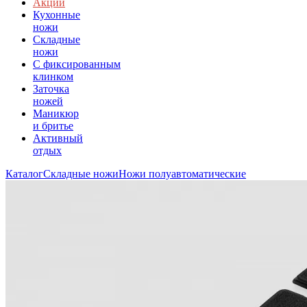
Акции
Кухонные
ножи
Складные
ножи
C фиксированным
клинком
Заточка
ножей
Маникюр
и бритье
Активный
отдых
Каталог
Складные ножи
Ножи полуавтоматические