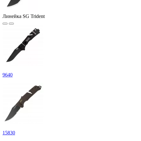
Линейка SG Trident
9
640
15
830