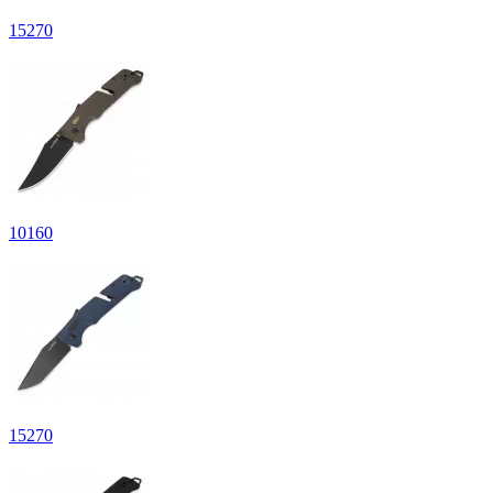
15
270
10
160
15
270