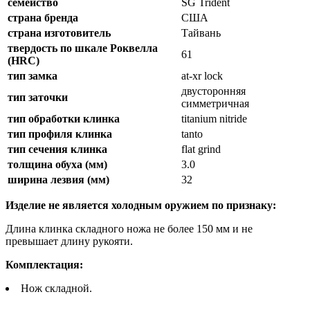
семейство
SG Trident
страна бренда
США
страна изготовитель
Тайвань
твердость по шкале Роквелла
61
(HRC)
тип замка
at-xr lock
двусторонняя
тип заточки
симметричная
тип обработки клинка
titanium nitride
тип профиля клинка
tanto
тип сечения клинка
flat grind
толщина обуха (мм)
3.0
ширина лезвия (мм)
32
Изделие не является холодным оружием по признаку:
Длина клинка складного ножа не более 150 мм и не
превышает длину рукояти.
Комплектация:
Нож складной.