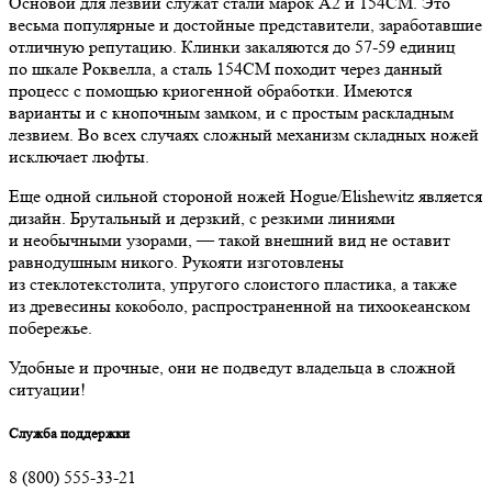
Основой для лезвий служат стали марок А2 и 154CM. Это
весьма популярные и достойные представители, заработавшие
отличную репутацию. Клинки закаляются до 57-59 единиц
по шкале Роквелла, а сталь 154CM походит через данный
процесс с помощью криогенной обработки. Имеются
варианты и с кнопочным замком, и с простым раскладным
лезвием. Во всех случаях сложный механизм складных ножей
исключает люфты.
Еще одной сильной стороной ножей Hogue/Elishewitz является
дизайн. Брутальный и дерзкий, с резкими линиями
и необычными узорами, — такой внешний вид не оставит
равнодушным никого. Рукояти изготовлены
из стеклотекстолита, упругого слоистого пластика, а также
из древесины кокоболо, распространенной на тихоокеанском
побережье.
Удобные и прочные, они не подведут владельца в сложной
ситуации!
Служба поддержки
8 (800) 555-33-21