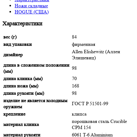
Ножи складные
HOGUE (США)
Характеристики
вес (г)
84
вид упаковки
фирменная
Allen Elishewitz (Аллен
дизайнер
Элишевиц)
длина в сложенном положении
98
(мм)
длина клинка (мм)
70
длина ножа (мм)
168
длина рукояти (мм)
98
изделие не является холодным
ГОСТ P 51501-99
оружием
крепление
клипса
порошковая сталь Crucible
материал клинка
CPM 154
материал рукояти
6061 T-6 Aluminium