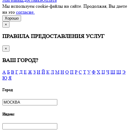
Магазины
Доставка
Оплата
Мы используем cookie-файлы на сайте. Продолжая, Вы даете
на это
согласие.
Хорошо
×
ПРАВИЛА ПРЕДОСТАВЛЕНИЯ УСЛУГ
×
ВАШ ГОРОД?
А
Б
В
Г
Д
Е
Ж
З
И
Й
К
Л
М
Н
О
П
Р
С
Т
У
Ф
Х
Ц
Ч
Ш
Щ
Э
Ю
Я
Город
Индекс