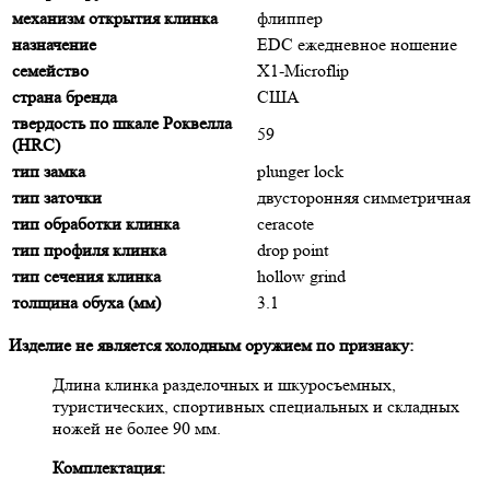
механизм открытия клинка
флиппер
назначение
EDC ежедневное ношение
семейство
X1-Microflip
страна бренда
США
твердость по шкале Роквелла
59
(HRC)
тип замка
plunger lock
тип заточки
двусторонняя симметричная
тип обработки клинка
ceracote
тип профиля клинка
drop point
тип сечения клинка
hollow grind
толщина обуха (мм)
3.1
Изделие не является холодным оружием по признаку:
Длина клинка разделочных и шкуросъемных,
туристических, спортивных специальных и складных
ножей не более 90 мм.
Комплектация: