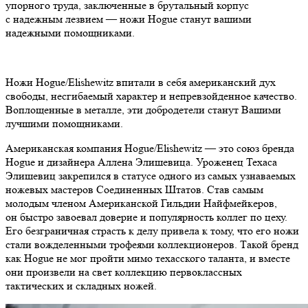
упорного труда, заключенные в брутальный корпус
с надежным лезвием — ножи Hogue станут вашими
надежными помощниками.
Ножи Hogue/Elishewitz впитали в себя американский дух
свободы, несгибаемый характер и непревзойденное качество.
Воплощенные в металле, эти добродетели станут Вашими
лучшими помощниками.
Американская компания Hogue/Elishewitz — это союз бренда
Hogue и дизайнера Аллена Элишевица. Уроженец Техаса
Элишевиц закрепился в статусе одного из самых узнаваемых
ножевых мастеров Соединенных Штатов. Став самым
молодым членом Американской Гильдии Найфмейкеров,
он быстро завоевал доверие и популярность коллег по цеху.
Его безграничная страсть к делу привела к тому, что его ножи
стали вожделенными трофеями коллекционеров. Такой бренд
как Hogue не мог пройти мимо техасского таланта, и вместе
они произвели на свет коллекцию первоклассных
тактических и складных ножей.