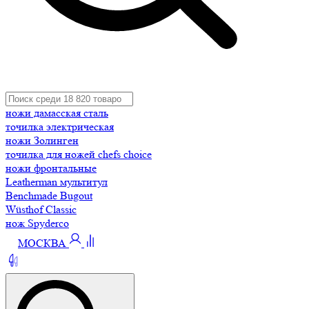
ножи дамасская сталь
точилка электрическая
ножи Золинген
точилка для ножей chefs choice
ножи фронтальные
Leatherman мультитул
Benchmade Bugout
Wüsthof Classic
нож Spyderco
МОСКВА