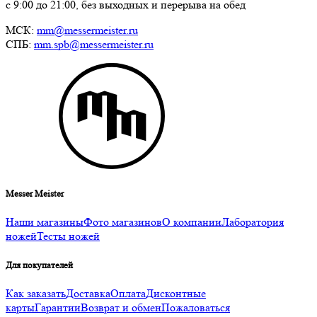
с 9:00 до 21:00, без выходных и перерыва на обед
МСК:
mm@messermeister.ru
СПБ:
mm.spb@messermeister.ru
Messer Meister
Наши магазины
Фото магазинов
О компании
Лаборатория
ножей
Тесты ножей
Для покупателей
Как заказать
Доставка
Оплата
Дисконтные
карты
Гарантии
Возврат и обмен
Пожаловаться