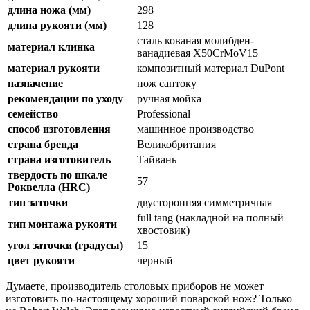
длина ножа (мм)
298
длина рукояти (мм)
128
сталь кованая молибден-
материал клинка
ванадиевая X50CrMoV15
материал рукояти
композитный материал DuPont
назначение
нож сантоку
рекомендации по уходу
ручная мойка
семейство
Professional
способ изготовления
машинное производство
страна бренда
Великобритания
страна изготовитель
Тайвань
твердость по шкале
57
Роквелла (HRC)
тип заточки
двусторонняя симметричная
full tang (накладной на полный
тип монтажа рукояти
хвостовик)
угол заточки (градусы)
15
цвет рукояти
черный
Думаете, производитель столовых приборов не может
изготовить по-настоящему хороший поварской нож? Только