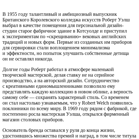
В 1955 году талантливый и амбициозный выпускник
Британского Королевского колледжа искусств Роберт Уэлш
выбрал в качестве помещения для персональной дизайн-
студии старое фабричное здание в Котсуолде и приступил
к экспериментам по «скрещиванию» вековых английских
традиций и новых форм. Первые из созданных им приборов
для сервировки стали воплощением минимализма
и эффектности, но попыток улучшить собственные детища
он не оставлял никогда.
Долгие годы Роберт работал в атмосфере маленькой
творческой мастерской, делая ставку не на серийное
производство, а на авторский дизайн. Сотрудничество
с креативными единомышленниками позволило ему
представлять каждую коллекцию в новом облике, а верность
самому себе — сохранять характерный стиль. Со временем
он стал настолько узнаваемым, что у Robert Welch появились
поклонники по всему миру. В 1969 году рядом с фабрикой, где
постепенно росла мастерская Уэлша, открылся фирменный
магазин столовых приборов.
Основатель бренда оставался у руля до конца жизни,
удостоившись множества премий и наград, в том числе титула