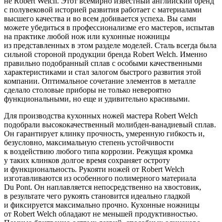
не Robert Welch. Этот всемирно известный английский бренд
с полувековой историей развития работает с материалами
высшего качества и во всем добивается успеха. Вы сами
можете убедиться в профессионализме его мастеров, испытав
на практике любой нож или кухонные ножницы
из представленных в этом разделе моделей. Сталь всегда была
сильной стороной продукции бренда Robert Welch. Именно
правильно подобранный сплав с особыми качественными
характеристиками и стал залогом быстрого развития этой
компании. Оптимальное сочетание элементов в металле
сделало столовые приборы не только невероятно
функциональными, но еще и удивительно красивыми.
Для производства кухонных ножей мастера Robert Welch
подобрали высококачественный молибден-ванадиевый сплав.
Он гарантирует клинку прочность, умеренную гибкость и,
безусловно, максимальную степень устойчивости
к воздействию любого типа коррозии. Режущая кромка
у таких клинков долгое время сохраняет остроту
и функциональность. Рукояти ножей от Robert Welch
изготавливаются из особенного полимерного материала
Du Pont. Он наплавляется непосредственно на хвостовик,
в результате чего рукоять становится идеально гладкой
и фиксируется максимально прочно. Кухонные ножницы
от Robert Welch обладают не меньшей продуктивностью.