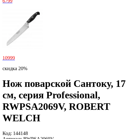
6799
10999
скидка 20%
Нож поварской Сантоку, 17
см, серия Professional,
RWPSA2069V, ROBERT
WELCH
Код:
144148
Артикул:
RWPSA2069V