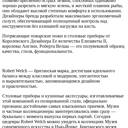
Помимо бритвенно острых лезвий, способных одинаково
хорошо разрезать и мягкую зелень, и жесткий плавник рыбы,
они обладают высокой степенью комфорта в использовании.
Дизайнеры бренда разработали максимально эргономичный
силуэт, обеспечивающий полноценный контроль над
инструментом без излишней нагрузки на кисть.
Потрясающие поварские ножи и столовые приборы от
Королевского Дизайнера Ее величества Елизаветы II,
королевы Англии, Роберта Велша — это полувековой образец
качества, стиля, функциональности.
Robert Welch — британская марка, достигшая идеального
баланса между классикой и модерном, элегантностью
и выразительностью, запоминающимся дизайном
и практичностью.
Столовые приборы и кухонные аксессуары, изготавливаемые
этой компанией из полированной стали, официально
признаны достойными самых изысканных приемов. Музеи
и частные коллекционеры заинтересовались ими сразу —
буквально с момента выпуска первых партий. Сегодня
шедевры Robert Welch можно увидеть в коллекциях Музея
современного искусства в Нью-Йорке, Британского музея