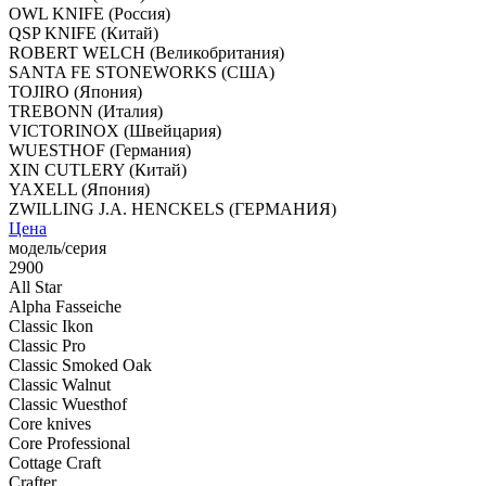
OWL KNIFE (Россия)
QSP KNIFE (Китай)
ROBERT WELCH (Великобритания)
SANTA FE STONEWORKS (США)
TOJIRO (Япония)
TREBONN (Италия)
VICTORINOX (Швейцария)
WUESTHOF (Германия)
XIN CUTLERY (Китай)
YAXELL (Япония)
ZWILLING J.A. HENCKELS (ГЕРМАНИЯ)
Цена
модель/серия
2900
All Star
Alpha Fasseiche
Classic Ikon
Classic Pro
Classic Smoked Oak
Classic Walnut
Classic Wuesthof
Core knives
Core Professional
Cottage Craft
Crafter