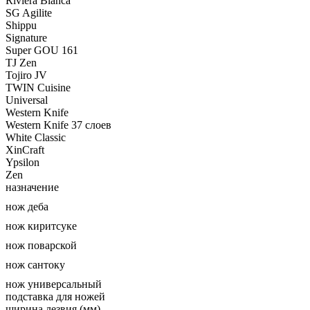
Riviera Blanca
SG Agilite
Shippu
Signature
Super GOU 161
TJ Zen
Tojiro JV
TWIN Cuisine
Universal
Western Knife
Western Knife 37 слоев
White Classic
XinCraft
Ypsilon
Zen
назначение
нож деба
нож киритсуке
нож поварской
нож сантоку
нож универсальный
подставка для ножей
ширина лезвия (мм)