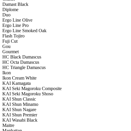
Damast Black
Diplome
Duo
Ergo Line Olive
Ergo Line Pro
Ergo Line Smoked Oak
Flash Tojiro
Fuji Cut
Gou
Gourmet
HC Black Damascus
HC Octa Damascus
HC Triangle Damascus
Ikon
Ikon Cream White
KAI Kamagata
KAI Seki Magoroku Composite
KAI Seki Magoroku Shoso
KAI Shun Classic
KAI Shun Minamo
KAI Shun Nagare
KAI Shun Premier
KAI Wasabi Black
Maitre
Manhattan