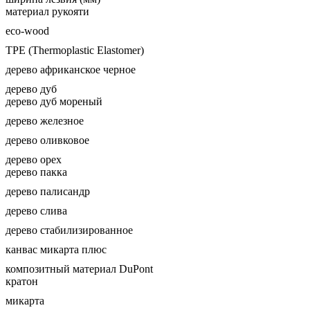
материал рукояти
eco-wood
TPE (Thermoplastic Elastomer)
дерево африканское черное
дерево дуб
дерево дуб мореный
дерево железное
дерево оливковое
дерево орех
дерево пакка
дерево палисандр
дерево слива
дерево стабилизированное
канвас микарта плюс
композитный материал DuPont
кратон
микарта