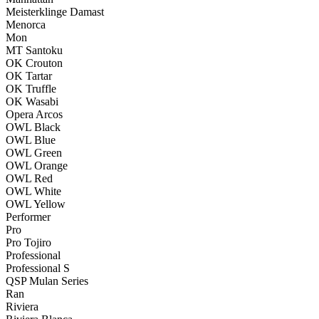
Meisterklinge Damast
Menorca
Mon
MT Santoku
OK Crouton
OK Tartar
OK Truffle
OK Wasabi
Opera Arcos
OWL Black
OWL Blue
OWL Green
OWL Orange
OWL Red
OWL White
OWL Yellow
Performer
Pro
Pro Tojiro
Professional
Professional S
QSP Mulan Series
Ran
Riviera