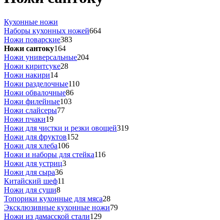
Кухонные ножи
Наборы кухонных ножей
664
Ножи поварские
383
Ножи сантоку
164
Ножи универсальные
204
Ножи киритсуке
28
Ножи накири
14
Ножи разделочные
110
Ножи обвалочные
86
Ножи филейные
103
Ножи слайсеры
77
Ножи пчаки
19
Ножи для чистки и резки овощей
319
Ножи для фруктов
152
Ножи для хлеба
106
Ножи и наборы для стейка
116
Ножи для устриц
3
Ножи для сыра
36
Китайский шеф
11
Ножи для суши
8
Топорики кухонные для мяса
28
Эксклюзивные кухонные ножи
79
Ножи из дамасской стали
129