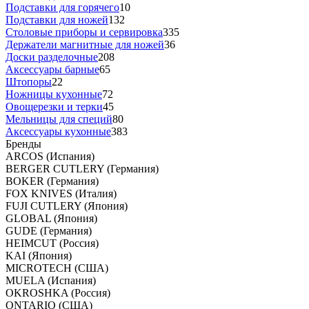
Подставки для горячего
10
Подставки для ножей
132
Столовые приборы и сервировка
335
Держатели магнитные для ножей
36
Доски разделочные
208
Аксессуары барные
65
Штопоры
22
Ножницы кухонные
72
Овощерезки и терки
45
Мельницы для специй
80
Аксессуары кухонные
383
Бренды
ARCOS (Испания)
BERGER CUTLERY (Германия)
BOKER (Германия)
FOX KNIVES (Италия)
FUJI CUTLERY (Япония)
GLOBAL (Япония)
GUDE (Германия)
HEIMCUT (Россия)
KAI (Япония)
MICROTECH (США)
MUELA (Испания)
OKROSHKA (Россия)
ONTARIO (США)