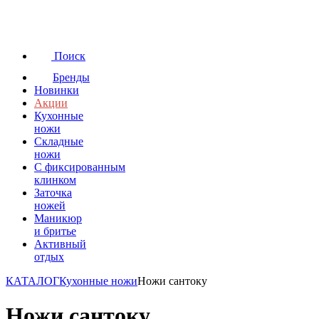
Поиск
Бренды
Новинки
Акции
Кухонные
ножи
Складные
ножи
C фиксированным
клинком
Заточка
ножей
Маникюр
и бритье
Активный
отдых
КАТАЛОГ
Кухонные ножи
Ножи сантоку
Ножи сантоку