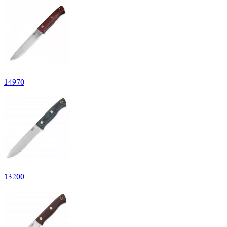
14
970
13
200