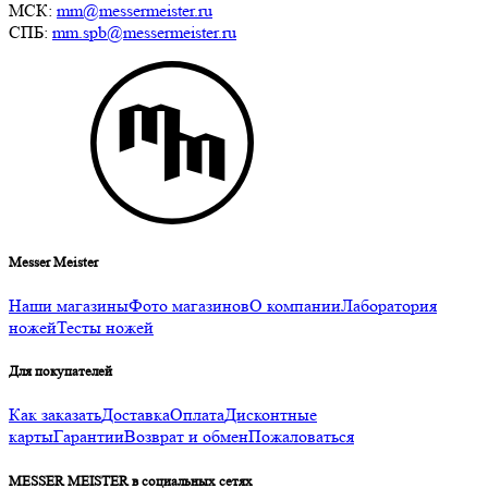
МСК:
mm@messermeister.ru
СПБ:
mm.spb@messermeister.ru
Messer Meister
Наши магазины
Фото магазинов
О компании
Лаборатория
ножей
Тесты ножей
Для покупателей
Как заказать
Доставка
Оплата
Дисконтные
карты
Гарантии
Возврат и обмен
Пожаловаться
MESSER MEISTER в социальных сетях