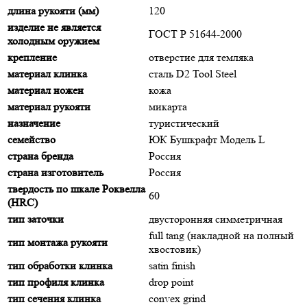
длина рукояти (мм)
120
изделие не является
ГОСТ Р 51644-2000
холодным оружием
крепление
отверстие для темляка
материал клинка
сталь D2 Tool Steel
материал ножен
кожа
материал рукояти
микарта
назначение
туристический
семейство
ЮК Бушкрафт Модель L
страна бренда
Россия
страна изготовитель
Россия
твердость по шкале Роквелла
60
(HRC)
тип заточки
двусторонняя симметричная
full tang (накладной на полный
тип монтажа рукояти
хвостовик)
тип обработки клинка
satin finish
тип профиля клинка
drop point
тип сечения клинка
convex grind