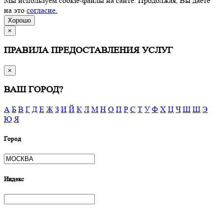
Мы используем cookie-файлы на сайте. Продолжая, Вы даете
на это
согласие.
Хорошо
×
ПРАВИЛА ПРЕДОСТАВЛЕНИЯ УСЛУГ
×
ВАШ ГОРОД?
А
Б
В
Г
Д
Е
Ж
З
И
Й
К
Л
М
Н
О
П
Р
С
Т
У
Ф
Х
Ц
Ч
Ш
Щ
Э
Ю
Я
Город
Индекс