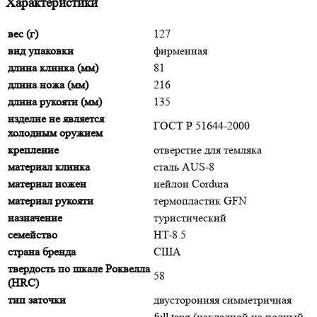
Характеристики
вес (г)
127
вид упаковки
фирменная
длина клинка (мм)
81
длина ножа (мм)
216
длина рукояти (мм)
135
изделие не является
ГОСТ Р 51644-2000
холодным оружием
крепление
отверстие для темляка
материал клинка
сталь AUS-8
материал ножен
нейлон Cordura
материал рукояти
термопластик GFN
назначение
туристический
семейство
HT-8.5
страна бренда
США
твердость по шкале Роквелла
58
(HRC)
тип заточки
двусторонняя симметричная
full tang (накладной на полный