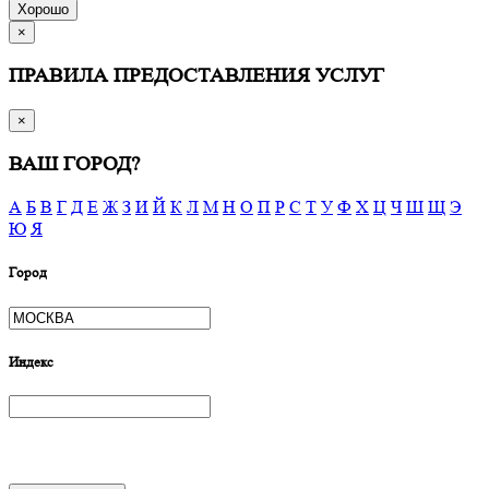
Хорошо
×
ПРАВИЛА ПРЕДОСТАВЛЕНИЯ УСЛУГ
×
ВАШ ГОРОД?
А
Б
В
Г
Д
Е
Ж
З
И
Й
К
Л
М
Н
О
П
Р
С
Т
У
Ф
Х
Ц
Ч
Ш
Щ
Э
Ю
Я
Город
Индекс