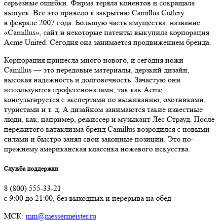
серьезные ошибки. Фирма теряла клиентов и сокращала
выпуск. Все это привело к закрытию Camillus Cutlery
в феврале 2007 года. Большую часть имущества, название
«Camillus», сайт и некоторые патенты выкупила корпорация
Acme United. Сегодня она занимается продвижением бренда.
Корпорация принесла много нового, и сегодня ножи
Camillus — это передовые материалы, дерзкий дизайн,
высокая надежность и долговечность. Зачастую они
используются профессионалами, так как Acme
консультируется с экспертами по выживанию, охотниками,
туристами и т. д. А дизайном занимаются такие известные
люди, как, например, режиссер и музыкант Лес Страуд. После
пережитого катаклизма бренд Camillus возродился с новыми
силами и быстро занял свои законные позиции. Это по-
прежнему американская классика ножевого искусства.
Служба поддержки
8 (800) 555-33-21
с 9:00 до 21:00, без выходных и перерыва на обед
МСК:
mm@messermeister.ru