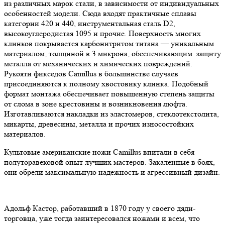
из различных марок стали, в зависимости от индивидуальных
особенностей модели. Сюда входят практичные сплавы
категории 420 и 440, инструментальная сталь D2,
высокоуглеродистая 1095 и прочие. Поверхность многих
клинков покрывается карбонитритом титана — уникальным
материалом, толщиной в 3 микрона, обеспечивающим защиту
металла от механических и химических повреждений.
Рукояти фикседов Camillus в большинстве случаев
присоединяются к полному хвостовику клинка. Подобный
формат монтажа обеспечивает повышенную степень защиты
от слома в зоне крестовины и возникновения люфта.
Изготавливаются накладки из эластомеров, стеклотекстолита,
микарты, древесины, металла и прочих износостойких
материалов.
Культовые американские ножи Camillus впитали в себя
полуторавековой опыт лучших мастеров. Закаленные в боях,
они обрели максимальную надежность и агрессивный дизайн.
Адольф Кастор, работавший в 1870 году у своего дяди-
торговца, уже тогда заинтересовался ножами и всем, что