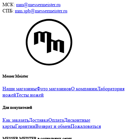
МСК:
mm@messermeister.ru
СПБ:
mm.spb@messermeister.ru
Messer Meister
Наши магазины
Фото магазинов
О компании
Лаборатория
ножей
Тесты ножей
Для покупателей
Как заказать
Доставка
Оплата
Дисконтные
карты
Гарантии
Возврат и обмен
Пожаловаться
MESSER MEISTER в социальных сетях