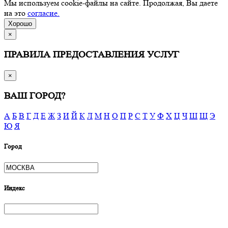
Мы используем cookie-файлы на сайте. Продолжая, Вы даете
на это
согласие.
Хорошо
×
ПРАВИЛА ПРЕДОСТАВЛЕНИЯ УСЛУГ
×
ВАШ ГОРОД?
А
Б
В
Г
Д
Е
Ж
З
И
Й
К
Л
М
Н
О
П
Р
С
Т
У
Ф
Х
Ц
Ч
Ш
Щ
Э
Ю
Я
Город
Индекс