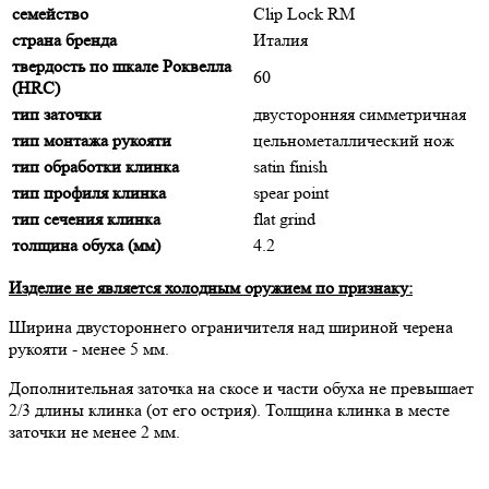
семейство
Clip Lock RM
страна бренда
Италия
твердость по шкале Роквелла
60
(HRC)
тип заточки
двусторонняя симметричная
тип монтажа рукояти
цельнометаллический нож
тип обработки клинка
satin finish
тип профиля клинка
spear point
тип сечения клинка
flat grind
толщина обуха (мм)
4.2
Изделие не является холодным оружием по признаку:
Ширина двустороннего ограничителя над шириной черена
рукояти - менее 5 мм.
Дополнительная заточка на скосе и части обуха не превышает
2/3 длины клинка (от его острия). Толщина клинка в месте
заточки не менее 2 мм.