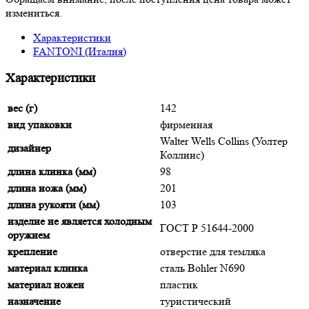
измениться.
Характеристики
FANTONI (Италия)
Характеристики
вес (г)
142
вид упаковки
фирменная
Walter Wells Collins (Уолтер
дизайнер
Коллинс)
длина клинка (мм)
98
длина ножа (мм)
201
длина рукояти (мм)
103
изделие не является холодным
ГОСТ Р 51644-2000
оружием
крепление
отверстие для темляка
материал клинка
сталь Bohler N690
материал ножен
пластик
назначение
туристический