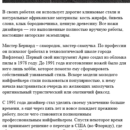
В своих работах он использует дорогие клинковые стали и
натуральные африканские материалы: кость жирафа, бивень
слона, клык бородавочника, ценную древесину. Все ножи
дизайнера — это выполненные полностью вручную работы,
настоящие авторские экземпляры.
Мистер Бернард – самородок, мастер-самоучка. По профессии
он психолог (работал в технологической школе города
Вифлеема). Первый свой инструмент Арно создал из обломка
пилы в 1978 году. До 1991 года изготовление ножей было для
него лишь хобби, которое помогло ему сформировать
собственный узнаваемый стиль. Вскоре модели молодого
найфмейкера стали пользоваться популярностью, к нему
начала выстраиваться очередь из желающих заполучить
оригинальный туристический или охотничий фиксед.
С 1991 года дизайнер стал уделять своему увлечению больше
времени, а ещё через пять лет и вовсе покидает прежнюю
работу, после чего становится полноценным
профессиональным найфмейкером. Спустя некоторое время
он принимает решение о переезде в США (во Флориду), где