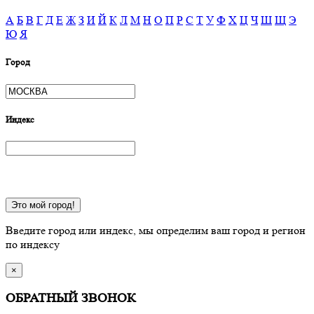
А
Б
В
Г
Д
Е
Ж
З
И
Й
К
Л
М
Н
О
П
Р
С
Т
У
Ф
Х
Ц
Ч
Ш
Щ
Э
Ю
Я
Город
Индекс
Это мой город!
Введите город или индекс, мы определим ваш город и регион
по индексу
×
ОБРАТНЫЙ ЗВОНОК