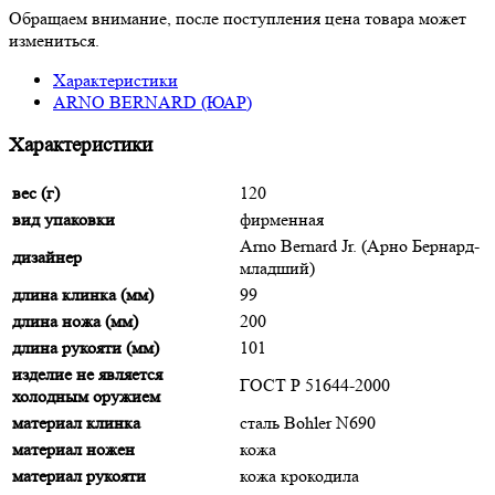
Обращаем внимание, после поступления цена товара может
измениться.
Характеристики
ARNO BERNARD (ЮАР)
Характеристики
вес (г)
120
вид упаковки
фирменная
Arno Bernard Jr. (Арно Бернард-
дизайнер
младший)
длина клинка (мм)
99
длина ножа (мм)
200
длина рукояти (мм)
101
изделие не является
ГОСТ Р 51644-2000
холодным оружием
материал клинка
сталь Bohler N690
материал ножен
кожа
материал рукояти
кожа крокодила