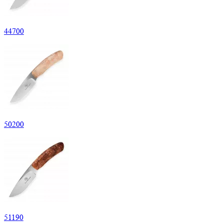
44
700
50
200
51
190