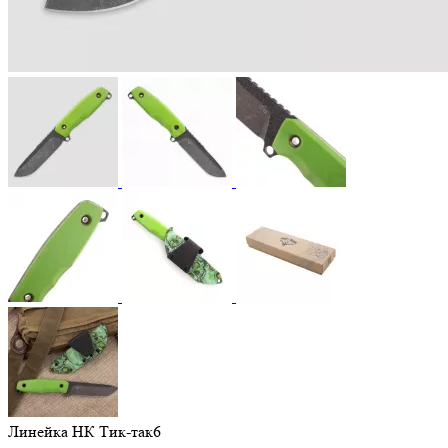
Линейка НК Тик-так6