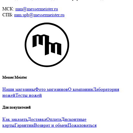
МСК:
mm@messermeister.ru
СПБ:
mm.spb@messermeister.ru
Messer Meister
Наши магазины
Фото магазинов
О компании
Лаборатория
ножей
Тесты ножей
Для покупателей
Как заказать
Доставка
Оплата
Дисконтные
карты
Гарантии
Возврат и обмен
Пожаловаться