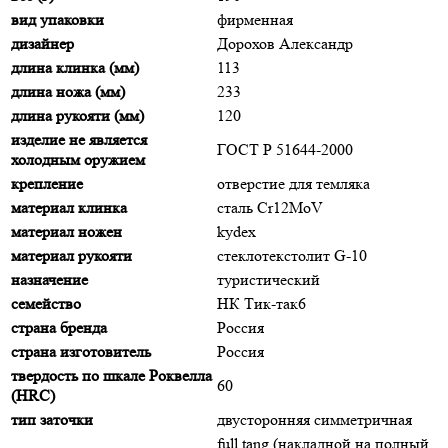
вид упаковки
фирменная
дизайнер
Дорохов Александр
длина клинка (мм)
113
длина ножа (мм)
233
длина рукояти (мм)
120
изделие не является
ГОСТ Р 51644-2000
холодным оружием
крепление
отверстие для темляка
материал клинка
сталь Cr12MoV
материал ножен
kydex
материал рукояти
стеклотекстолит G-10
назначение
туристический
семейство
НК Тик-так6
страна бренда
Россия
страна изготовитель
Россия
твердость по шкале Роквелла
60
(HRC)
тип заточки
двусторонняя симметричная
full tang (накладной на полный