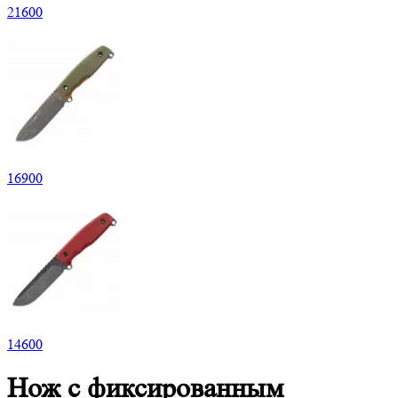
21
600
16
900
14
600
Нож с фиксированным