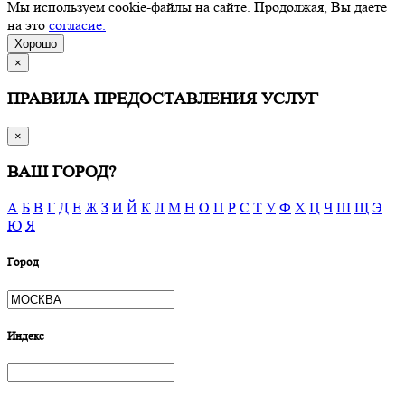
Мы используем cookie-файлы на сайте. Продолжая, Вы даете
на это
согласие.
Хорошо
×
ПРАВИЛА ПРЕДОСТАВЛЕНИЯ УСЛУГ
×
ВАШ ГОРОД?
А
Б
В
Г
Д
Е
Ж
З
И
Й
К
Л
М
Н
О
П
Р
С
Т
У
Ф
Х
Ц
Ч
Ш
Щ
Э
Ю
Я
Город
Индекс