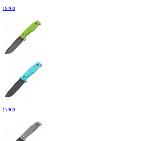
18
400
17
900