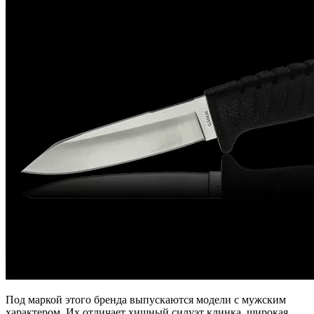
Под маркой этого бренда выпускаются модели с мужским
характером. Их отличает хищный силуэт клинка, широкая