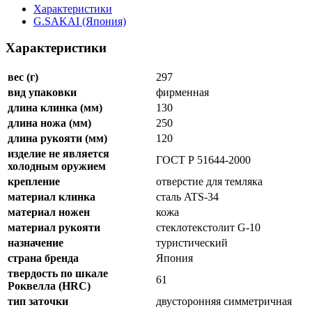
Характеристики
G.SAKAI (Япония)
Характеристики
вес (г)
297
вид упаковки
фирменная
длина клинка (мм)
130
длина ножа (мм)
250
длина рукояти (мм)
120
изделие не является
ГОСТ Р 51644-2000
холодным оружием
крепление
отверстие для темляка
материал клинка
сталь ATS-34
материал ножен
кожа
материал рукояти
стеклотекстолит G-10
назначение
туристический
страна бренда
Япония
твердость по шкале
61
Роквелла (HRC)
тип заточки
двусторонняя симметричная