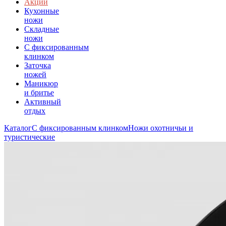
Акции
Кухонные
ножи
Складные
ножи
C фиксированным
клинком
Заточка
ножей
Маникюр
и бритье
Активный
отдых
Каталог
С фиксированным клинком
Ножи охотничьи и
туристические