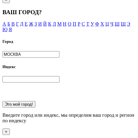
ВАШ ГОРОД?
А
Б
В
Г
Д
Е
Ж
З
И
Й
К
Л
М
Н
О
П
Р
С
Т
У
Ф
Х
Ц
Ч
Ш
Щ
Э
Ю
Я
Город
Индекс
Это мой город!
Введите город или индекс, мы определим ваш город и регион
по индексу
×