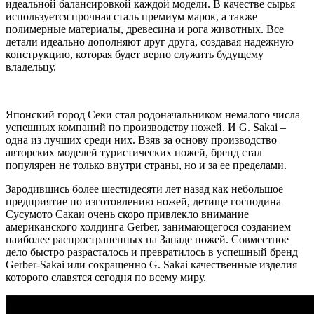
идеальной балансировкой каждой модели. В качестве сырья
используется прочная сталь премиум марок, а также
полимерные материалы, древесина и рога животных. Все
детали идеально дополняют друг друга, создавая надежную
конструкцию, которая будет верно служить будущему
владельцу.
Японский город Секи стал родоначальником немалого числа
успешных компаний по производству ножей. И G. Sakai –
одна из лучших среди них. Взяв за основу производство
авторских моделей туристических ножей, бренд стал
популярен не только внутри страны, но и за ее пределами.
Зародившись более шестидесяти лет назад как небольшое
предприятие по изготовлению ножей, детище господина
Сусумото Сакаи очень скоро привлекло внимание
американского холдинга Gerber, занимающегося созданием
наиболее распространенных на Западе ножей. Совместное
дело быстро разрасталось и превратилось в успешный бренд
Gerber-Sakai или сокращенно G. Sakai качественные изделия
которого славятся сегодня по всему миру.