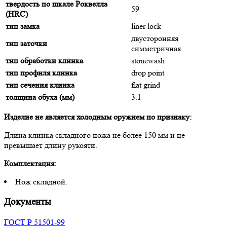
твердость по шкале Роквелла
59
(HRC)
тип замка
liner lock
двусторонняя
тип заточки
симметричная
тип обработки клинка
stonewash
тип профиля клинка
drop point
тип сечения клинка
flat grind
толщина обуха (мм)
3.1
Изделие не является холодным оружием по признаку:
Длина клинка складного ножа не более 150 мм и не
превышает длину рукояти.
Комплектация:
Нож складной.
Документы
ГОСТ Р 51501-99