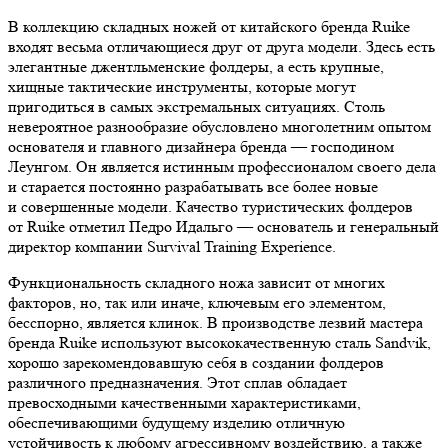
В коллекцию складных ножей от китайского бренда Ruike
входят весьма отличающиеся друг от друга модели. Здесь есть
элегантные джентльменские фолдеры, а есть крупные,
хищные тактические инструменты, которые могут
пригодиться в самых экстремальных ситуациях. Столь
невероятное разнообразие обусловлено многолетним опытом
основателя и главного дизайнера бренда — господином
Леунгом. Он является истинным профессионалом своего дела
и старается постоянно разрабатывать все более новые
и совершенные модели. Качество туристических фолдеров
от Ruike отметил Педро Идальго — основатель и генеральный
директор компании Survival Training Experience.
Функциональность складного ножа зависит от многих
факторов, но, так или иначе, ключевым его элементом,
бесспорно, является клинок. В производстве лезвий мастера
бренда Ruike используют высококачественную сталь Sandvik,
хорошо зарекомендовавшую себя в создании фолдеров
различного предназначения. Этот сплав обладает
превосходными качественными характеристиками,
обеспечивающими будущему изделию отличную
устойчивость к любому агрессивному воздействию, а также