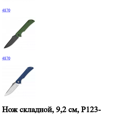
4
870
4
870
Нож складной, 9,2 см, P123-