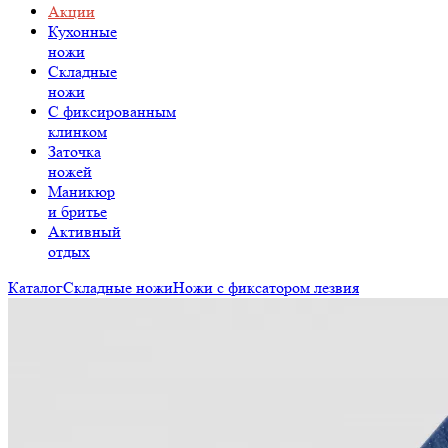
Акции
Кухонные
ножи
Складные
ножи
C фиксированным
клинком
Заточка
ножей
Маникюр
и бритье
Активный
отдых
Каталог
Складные ножи
Ножи с фиксатором лезвия