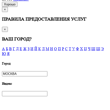
Хорошо
×
ПРАВИЛА ПРЕДОСТАВЛЕНИЯ УСЛУГ
×
ВАШ ГОРОД?
А
Б
В
Г
Д
Е
Ж
З
И
Й
К
Л
М
Н
О
П
Р
С
Т
У
Ф
Х
Ц
Ч
Ш
Щ
Э
Ю
Я
Город
Индекс