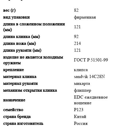
вес (г)
82
вид упаковки
фирменная
длина в сложенном положении
121
(мм)
длина клинка (мм)
92
длина ножа (мм)
214
длина рукояти (мм)
121
изделие не является холодным
ГОСТ P 51501-99
оружием
крепление
клипса
материал клинка
sandvik 14C28N
материал рукояти
микарта
механизм открытия клинка
флиппер
EDC ежедневное
назначение
ношение
семейство
P123
страна бренда
Китай
страна изготовитель
Россия