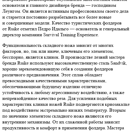
основателя и главного дизайнера бренда — господином
Леунгом. Он является истинным профессионалом своего дела
и старается постоянно разрабатывать все более новые
и совершенные модели. Качество туристических фолдеров
от Ruike отметил Педро Идальго — основатель и генеральный
директор компании Survival Training Experience.
Функциональность складного ножа зависит от многих
факторов, но, так или иначе, ключевым его элементом,
бесспорно, является клинок. В производстве лезвий мастера
бренда Ruike используют высококачественную сталь Sandvik,
хорошо зарекомендовавшую себя в создании фолдеров
различного предназначения. Этот сплав обладает
превосходными качественными характеристиками,
обеспечивающими будущему изделию отличную
устойчивость к любому агрессивному воздействию, а также
непревзойденное качество реза. Для усиления подобных
характеристик клинки ножей Ruike подвергаются криозакалке
под воздействием экстремально низких температур. Вторым
по значению элементом складного ножа являются его
внутренние механизмы. От их слаженной работы зависит
продуктивность и комфорт в применении фолдера. Мастера