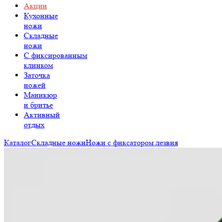
Акции
Кухонные
ножи
Складные
ножи
C фиксированным
клинком
Заточка
ножей
Маникюр
и бритье
Активный
отдых
Каталог
Складные ножи
Ножи с фиксатором лезвия