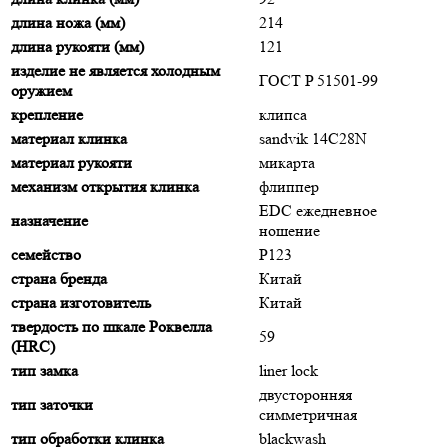
длина ножа (мм)
214
длина рукояти (мм)
121
изделие не является холодным
ГОСТ P 51501-99
оружием
крепление
клипса
материал клинка
sandvik 14C28N
материал рукояти
микарта
механизм открытия клинка
флиппер
EDC ежедневное
назначение
ношение
семейство
P123
страна бренда
Китай
страна изготовитель
Китай
твердость по шкале Роквелла
59
(HRC)
тип замка
liner lock
двусторонняя
тип заточки
симметричная
тип обработки клинка
blackwash