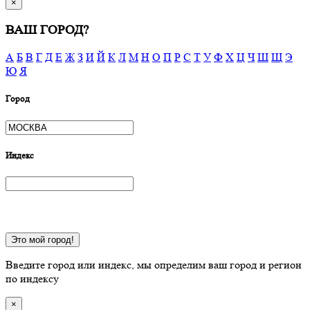
×
ВАШ ГОРОД?
А
Б
В
Г
Д
Е
Ж
З
И
Й
К
Л
М
Н
О
П
Р
С
Т
У
Ф
Х
Ц
Ч
Ш
Щ
Э
Ю
Я
Город
Индекс
Это мой город!
Введите город или индекс, мы определим ваш город и регион
по индексу
×