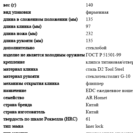
вес (г)
140
вид упаковки
фирменная
длина в сложенном положении (мм)
135
длина клинка (мм)
97
длина ножа (мм)
232
длина рукояти (мм)
135
дополнительно
стеклобой
изделие не является холодным оружием
ГОСТ P 51501-99
крепление
клипса титановая/отве
материал клинка
сталь D2 Tool Steel
материал рукояти
стеклотекстолит G-10
механизм открытия клинка
флиппер
назначение
EDC ежедневное ноше
семейство
AR Hornet
страна бренда
Китай
страна изготовитель
Китай
твердость по шкале Роквелла (HRC)
61
тип замка
liner lock