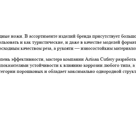
е ножи. В ассортименте изделий бренда присутствует большое
льзовать и как туристические, и даже в качестве моделей форма
осходным качеством реза, а рукояти — износостойким материало
пень эффективности, мастера компании Artisan Cutlery разрабо
 показателями устойчивости к влиянию коррозии любого типа, 
атегории порошковых и обладает максимально однородной структу