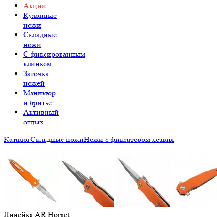
Акции
Кухонные
ножи
Складные
ножи
C фиксированным
клинком
Заточка
ножей
Маникюр
и бритье
Активный
отдых
Каталог
Складные ножи
Ножи с фиксатором лезвия
Линейка AR Hornet