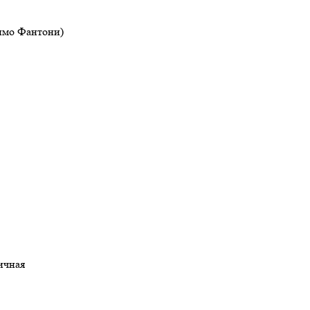
симо Фантони)
ричная