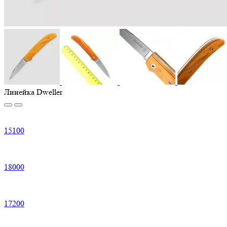
Линейка Dweller
15
100
18
000
17
200