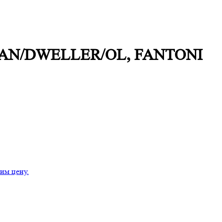
м, FAN/DWELLER/ОL, FANTONI
им цену.