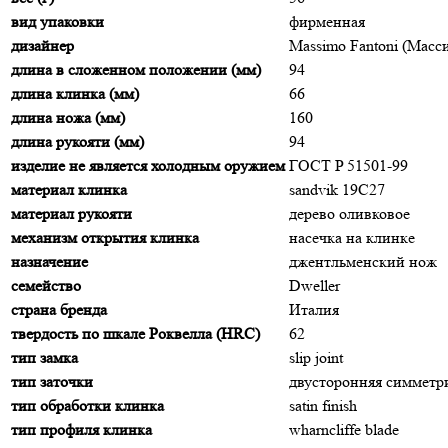
вид упаковки
фирменная
дизайнер
Massimo Fantoni (Мас
длина в сложенном положении (мм)
94
длина клинка (мм)
66
длина ножа (мм)
160
длина рукояти (мм)
94
изделие не является холодным оружием
ГОСТ P 51501-99
материал клинка
sandvik 19C27
материал рукояти
дерево оливковое
механизм открытия клинка
насечка на клинке
назначение
джентльменский нож
семейство
Dweller
страна бренда
Италия
твердость по шкале Роквелла (HRC)
62
тип замка
slip joint
тип заточки
двусторонняя симмет
тип обработки клинка
satin finish
тип профиля клинка
wharncliffe blade