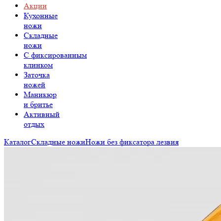
Акции
Кухонные
ножи
Складные
ножи
C фиксированным
клинком
Заточка
ножей
Маникюр
и бритье
Активный
отдых
Каталог
Складные ножи
Ножи без фиксатора лезвия