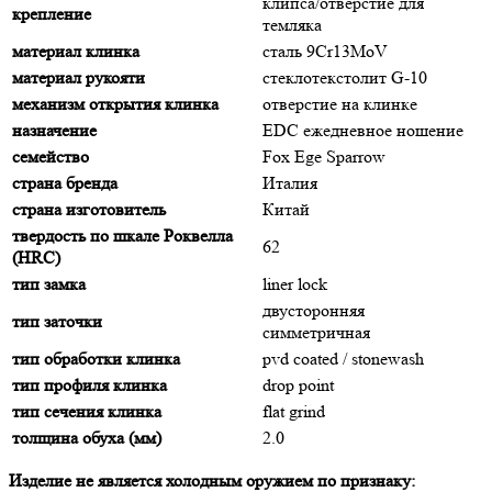
клипса/отверстие для
крепление
темляка
материал клинка
сталь 9Cr13MoV
материал рукояти
стеклотекстолит G-10
механизм открытия клинка
отверстие на клинке
назначение
EDC ежедневное ношение
семейство
Fox Ege Sparrow
страна бренда
Италия
страна изготовитель
Китай
твердость по шкале Роквелла
62
(HRC)
тип замка
liner lock
двусторонняя
тип заточки
симметричная
тип обработки клинка
pvd coated / stonewash
тип профиля клинка
drop point
тип сечения клинка
flat grind
толщина обуха (мм)
2.0
Изделие не является холодным оружием по признаку: