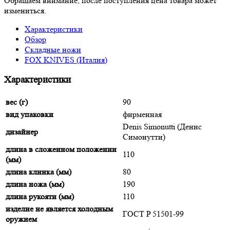
Обращаем внимание, после поступления цена товара может
измениться.
Характеристики
Обзор
Складные ножи
FOX KNIVES (Италия)
Характеристики
вес (г)
90
вид упаковки
фирменная
Denis Simonutti (Денис
дизайнер
Симонутти)
длина в сложенном положении
110
(мм)
длина клинка (мм)
80
длина ножа (мм)
190
длина рукояти (мм)
110
изделие не является холодным
ГОСТ P 51501-99
оружием