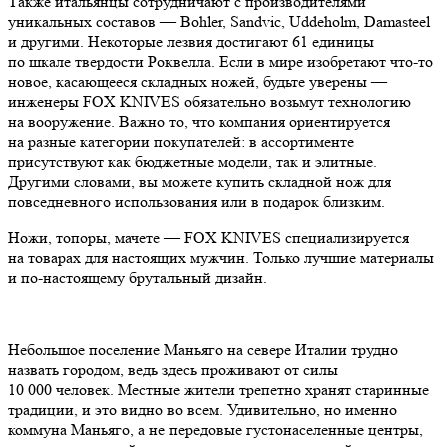
Также итальянцы сотрудничают с производителями
уникальных составов — Bohler, Sandvic, Uddeholm, Damasteel
и другими. Некоторые лезвия достигают 61 единицы
по шкале твердости Роквелла. Если в мире изобретают что-то
новое, касающееся складных ножей, будьте уверены —
инженеры FOX KNIVES обязательно возьмут технологию
на вооружение. Важно то, что компания ориентируется
на разные категории покупателей: в ассортименте
присутствуют как бюджетные модели, так и элитные.
Другими словами, вы можете купить складной нож для
повседневного использования или в подарок близким.
Ножи, топоры, мачете — FOX KNIVES специализируется
на товарах для настоящих мужчин. Только лучшие материалы
и по-настоящему брутальный дизайн.
Небольшое поселение Маньяго на севере Италии трудно
назвать городом, ведь здесь проживают от силы
10 000 человек. Местные жители трепетно хранят старинные
традиции, и это видно во всем. Удивительно, но именно
коммуна Маньяго, а не передовые густонаселенные центры,