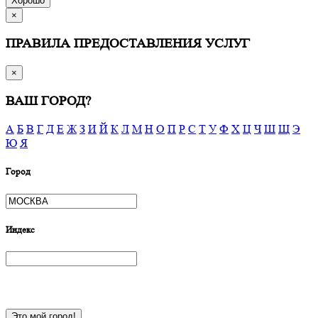
Хорошо
×
ПРАВИЛА ПРЕДОСТАВЛЕНИЯ УСЛУГ
×
ВАШ ГОРОД?
А
Б
В
Г
Д
Е
Ж
З
И
Й
К
Л
М
Н
О
П
Р
С
Т
У
Ф
Х
Ц
Ч
Ш
Щ
Э
Ю
Я
Город
Индекс
Это мой город!