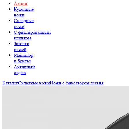
Акции
Кухонные
ножи
Складные
ножи
C фиксированным
клинком
Заточка
ножей
Маникюр
и бритье
Активный
отдых
Каталог
Складные ножи
Ножи с фиксатором лезвия