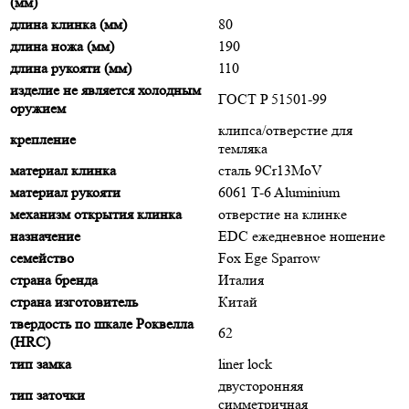
(мм)
длина клинка (мм)
80
длина ножа (мм)
190
длина рукояти (мм)
110
изделие не является холодным
ГОСТ P 51501-99
оружием
клипса/отверстие для
крепление
темляка
материал клинка
сталь 9Cr13MoV
материал рукояти
6061 T-6 Aluminium
механизм открытия клинка
отверстие на клинке
назначение
EDC ежедневное ношение
семейство
Fox Ege Sparrow
страна бренда
Италия
страна изготовитель
Китай
твердость по шкале Роквелла
62
(HRC)
тип замка
liner lock
двусторонняя
тип заточки
симметричная