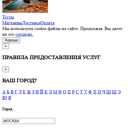
Тесты
Магазины
Доставка
Оплата
Мы используем cookie-файлы на сайте. Продолжая, Вы даете
на это
согласие.
Хорошо
×
ПРАВИЛА ПРЕДОСТАВЛЕНИЯ УСЛУГ
×
ВАШ ГОРОД?
А
Б
В
Г
Д
Е
Ж
З
И
Й
К
Л
М
Н
О
П
Р
С
Т
У
Ф
Х
Ц
Ч
Ш
Щ
Э
Ю
Я
Город