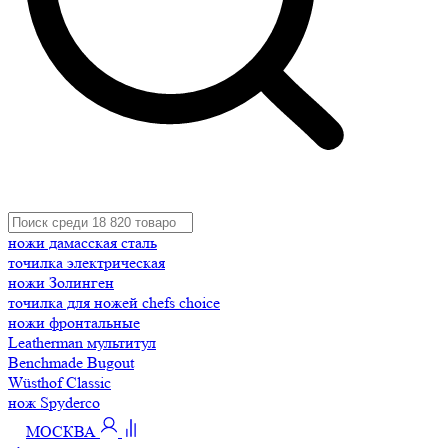
ножи дамасская сталь
точилка электрическая
ножи Золинген
точилка для ножей chefs choice
ножи фронтальные
Leatherman мультитул
Benchmade Bugout
Wüsthof Classic
нож Spyderco
МОСКВА