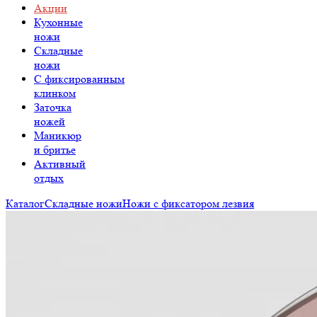
Акции
Кухонные
ножи
Складные
ножи
C фиксированным
клинком
Заточка
ножей
Маникюр
и бритье
Активный
отдых
Каталог
Складные ножи
Ножи с фиксатором лезвия