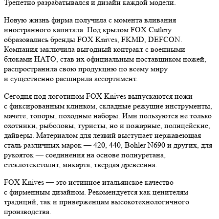
Трепетно разрабатывался и дизайн каждой модели.
Новую жизнь фирма получила с момента вливания
иностранного капитала. Под крылом FOX Cutlery
образовались бренды FOX Knives, FKMD, DEFCON.
Компания заключила выгодный контракт с военными
блоками НАТО, став их официальным поставщиком ножей,
распространила свою продукцию по всему миру
и существенно расширила ассортимент.
Сегодня под логотипом FOX Knives выпускаются ножи
с фиксированным клинком, складные режущие инструменты,
мачете, топоры, походные наборы. Ими пользуются не только
охотники, рыболовы, туристы, но и пожарные, полицейские,
дайверы. Материалом для лезвий выступает нержавеющая
сталь различных марок — 420, 440, Bohler N690 и других, для
рукояток — соединения на основе полиуретана,
стеклотекстолит, микарта, твердая древесина.
FOX Knives — это истинное итальянское качество
с фирменным дизайном. Рекомендуется как ценителям
традиций, так и приверженцам высокотехнологичного
производства.