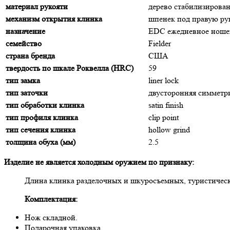
материал рукояти
дерево стабилизирова
механизм открытия клинка
шпенек под правую р
назначение
EDC ежедневное ноше
семейство
Fielder
страна бренда
США
твердость по шкале Роквелла (HRC)
59
тип замка
liner lock
тип заточки
двусторонняя симмет
тип обработки клинка
satin finish
тип профиля клинка
clip point
тип сечения клинка
hollow grind
толщина обуха (мм)
2.5
Изделие не является холодным оружием по признаку:
Длина клинка разделочных и шкуросъемных, туристическ
Комплектация:
Нож складной.
Подарочная упаковка.