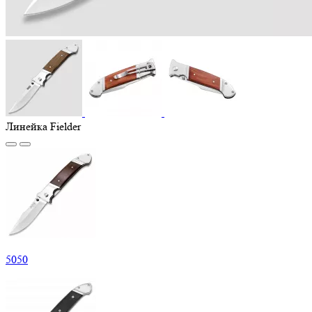
Линейка Fielder
5
050