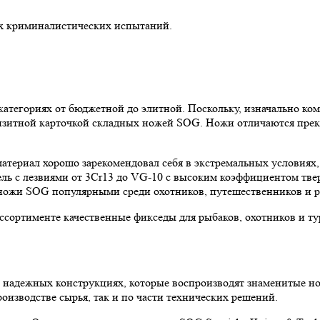
х криминалистических испытаний.
категориях от бюджетной до элитной. Поскольку, изначально к
изитной карточкой складных ножей SOG. Ножи отличаются прек
материал хорошо зарекомендовал себя в экстремальных условиях,
ь с лезвиями от 3Cr13 до VG-10 с высоким коэффициентом твер
т ножи SOG популярными среди охотников, путешественников и 
ртименте качественные фикседы для рыбаков, охотников и тури
 надежных конструкциях, которые воспроизводят знаменитые но
изводстве сырья, так и по части технических решений.