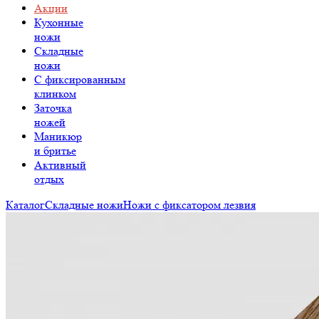
Акции
Кухонные
ножи
Складные
ножи
C фиксированным
клинком
Заточка
ножей
Маникюр
и бритье
Активный
отдых
Каталог
Складные ножи
Ножи с фиксатором лезвия