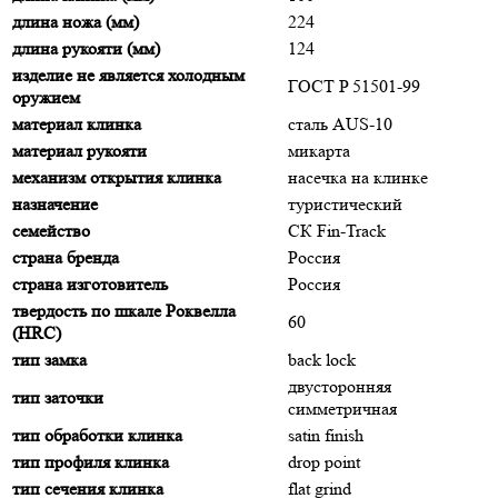
длина ножа (мм)
224
длина рукояти (мм)
124
изделие не является холодным
ГОСТ P 51501-99
оружием
материал клинка
сталь AUS-10
материал рукояти
микарта
механизм открытия клинка
насечка на клинке
назначение
туристический
семейство
СК Fin-Track
страна бренда
Россия
страна изготовитель
Россия
твердость по шкале Роквелла
60
(HRC)
тип замка
back lock
двусторонняя
тип заточки
симметричная
тип обработки клинка
satin finish
тип профиля клинка
drop point
тип сечения клинка
flat grind