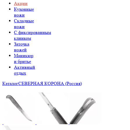
Акции
Кухонные
ножи
Складные
ножи
C фиксированным
клинком
Заточка
ножей
Маникюр
и бритье
Активный
отдых
Каталог
СЕВЕРНАЯ КОРОНА (Россия)