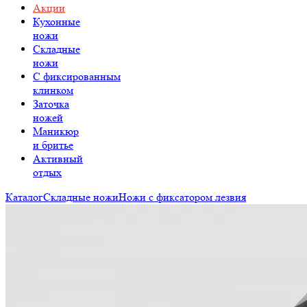
Акции
Кухонные
ножи
Складные
ножи
C фиксированным
клинком
Заточка
ножей
Маникюр
и бритье
Активный
отдых
Каталог
Складные ножи
Ножи с фиксатором лезвия