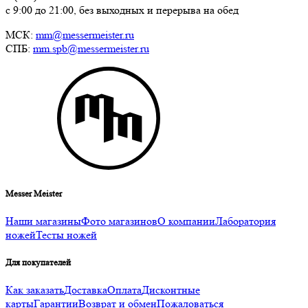
с 9:00 до 21:00, без выходных и перерыва на обед
МСК:
mm@messermeister.ru
СПБ:
mm.spb@messermeister.ru
Messer Meister
Наши магазины
Фото магазинов
О компании
Лаборатория
ножей
Тесты ножей
Для покупателей
Как заказать
Доставка
Оплата
Дисконтные
карты
Гарантии
Возврат и обмен
Пожаловаться