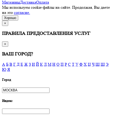
Магазины
Доставка
Оплата
Мы используем cookie-файлы на сайте. Продолжая, Вы даете
на это
согласие.
Хорошо
×
ПРАВИЛА ПРЕДОСТАВЛЕНИЯ УСЛУГ
×
ВАШ ГОРОД?
А
Б
В
Г
Д
Е
Ж
З
И
Й
К
Л
М
Н
О
П
Р
С
Т
У
Ф
Х
Ц
Ч
Ш
Щ
Э
Ю
Я
Город
Индекс