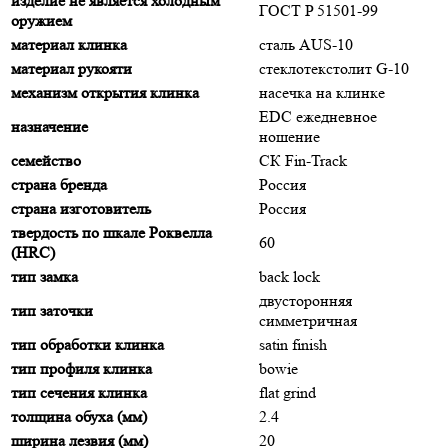
изделие не является холодным
ГОСТ P 51501-99
оружием
материал клинка
сталь AUS-10
материал рукояти
стеклотекстолит G-10
механизм открытия клинка
насечка на клинке
EDC ежедневное
назначение
ношение
семейство
СК Fin-Track
страна бренда
Россия
страна изготовитель
Россия
твердость по шкале Роквелла
60
(HRC)
тип замка
back lock
двусторонняя
тип заточки
симметричная
тип обработки клинка
satin finish
тип профиля клинка
bowie
тип сечения клинка
flat grind
толщина обуха (мм)
2.4
ширина лезвия (мм)
20